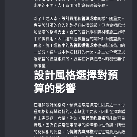
水平的不同，人工費用可能會有顯著差異。
除了上述因素，
設計費用
和
管理成本
同樣至關重要。
專業設計師的介入能夠提升裝潢質感，但也會相應增
加裝潢的整體支出。合理的設計能在購材和施工過程
中節省費用，因此選擇經驗豐富的設計師至關重要。
再者，施工過程中的
監管和運營成本
也是裝潢費用的
一部分。這些成本包括材料的存儲、施工安全管理以
及項目的進度跟踪等，這些在計算總成本時都需要仔
細考量。
設計風格選擇對預
算的影響
在選擇設計風格時，預算通常是決定性因素之一。每
種風格都有其獨特的元素與施工要求，因此在預算編
列上需要逐一考量。例如，
現代簡約風格
可能較容易
實現，因為它通常使用簡單的線條和中性色調，所需
的材料相對便宜。而
傳統古典風格
則往往需要更高級