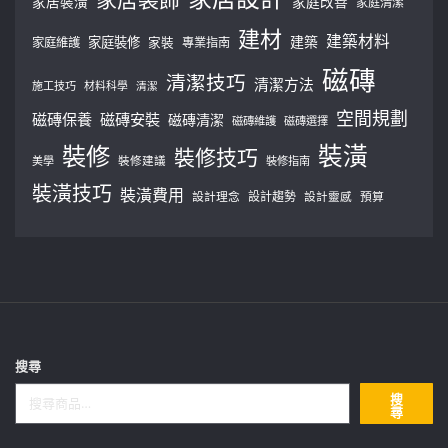
家居裝潢
家庭改善
家庭清潔
建材
建築材料
建築
家庭裝修
家庭維護
家裝
專業指南
磁磚
清潔技巧
清潔方法
施工技巧
材料科學
清潔
空間規劃
磁磚保養
磁磚安裝
磁磚清潔
磁磚維護
磁磚選擇
裝修
裝潢
裝修技巧
美學
裝修建議
裝修指南
裝潢技巧
裝潢費用
設計理念
設計趨勢
預算
設計靈感
搜尋
搜
尋