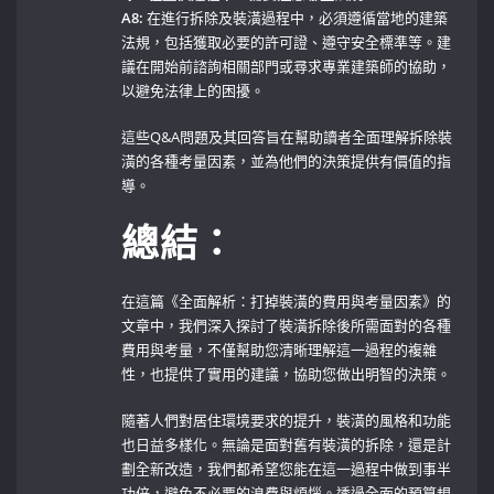
A8:
在進行拆除及裝潢過程中，必須遵循當地的建築
法規，包括獲取必要的許可證、遵守安全標準等。建
議在開始前諮詢相關部門或尋求專業建築師的協助，
以避免法律上的困擾。
這些Q&A問題及其回答旨在幫助讀者全面理解拆除裝
潢的各種考量因素，並為他們的決策提供有價值的指
導。
總結：
在這篇《全面解析：打掉裝潢的費用與考量因素》的
文章中，我們深入探討了裝潢拆除後所需面對的各種
費用與考量，不僅幫助您清晰理解這一過程的複雜
性，也提供了實用的建議，協助您做出明智的決策。
隨著人們對居住環境要求的提升，裝潢的風格和功能
也日益多樣化。無論是面對舊有裝潢的拆除，還是計
劃全新改造，我們都希望您能在這一過程中做到事半
功倍，避免不必要的浪費與煩惱。透過全面的預算規