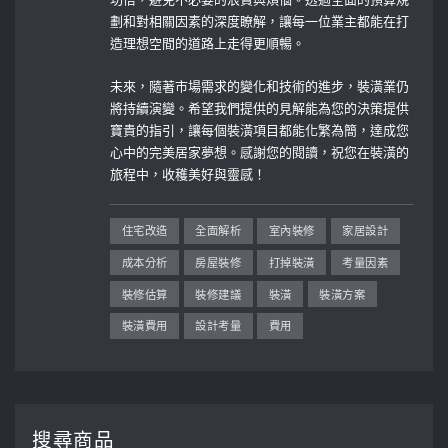
劃和對相關因素的深度瞭解，讓每一位業主都能在打
造理想空間的道路上走得更順暢。
未來，隨著市場需求的變化和技術的進步，裝潢業仍
將持續演變。希望我們提供的見解能為您的決策提供
寶貴的指引，讓每個裝潢項目都能化繁為簡，達成您
心中的完美居家夢想。感謝您的閱讀，祝您在裝潢的
旅程中，收穫美好與靈感！
住宅改造
全面解析
室內裝修
家居設計
成本分析
房屋裝修
打掉裝潢
考量因素
裝修估算
裝修建議
裝潢
裝潢方案
裝潢費用
設計考量
費用
搜尋商品