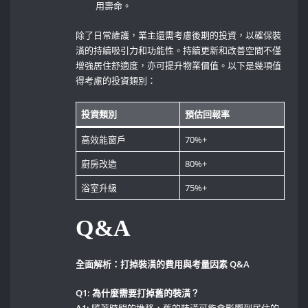
用壽命。
除了日常維護，業主還需考慮後期的投資，以確保裝
潢的持續吸引力和功能性。持續更新和改善空間不僅
增強居住舒適度，亦可提升物業價值。以下是幾項值
得考慮的投資類別：
投資類別
預估回報率
高效能窗戶
70%+
廚房改造
80%+
浴室升級
75%+
Q&A
全面解析：打掉裝潢的費用與考量因素 Q&A
Q1: 為什麼需要打掉舊的裝潢？
A1:
⁤隨著時間的推移，舊的裝潢可能會影響到居住的