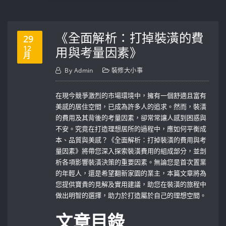
《全面解析：打掉裝潢的費
29
12
用與考量因素》
月
By
Admin
裝修大小事
在現今競爭激烈的市場環境中，擁有一個舒適且富有
美感的居住空間，已成為許多人的追求。然而，裝潢
的費用及其背後的考量因素，卻常常讓人感到困惑與
不安。究竟在打造理想居所的過程中，應如何平衡成
本、品質與美感？《全面解析：打掉裝潢的費用與考
量因素》將帶您深入探索裝潢費用的組成部分，並剖
析各項影響裝潢決策的重要因素。無論您是首次置業
的年輕人，還是希望翻新家園的業主，本篇文章將為
您提供寶貴的見解及實用建議，助您在裝潢的旅程中
做出明智的選擇，助力於打造屬於自己的理想空間。
文章目錄