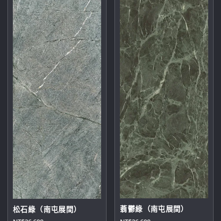
多
NT$21,800
種
款
式。
可
在
產
品
頁
面
選
擇
選
項
蓊鬱綠（南屯展間）
松石綠（南屯展間）