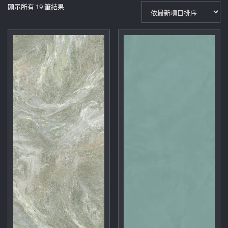
依
顯示所有 19 筆結果
最
新
項
目
排
序