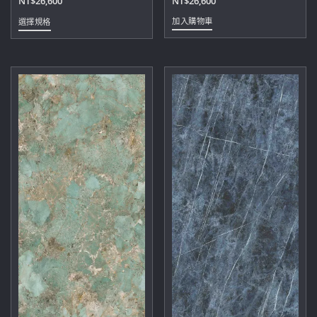
NT$
26,600
NT$
26,600
此
加入購物車
選擇規格
產
品
有
多
種
款
式。
可
在
產
品
頁
面
選
擇
選
項