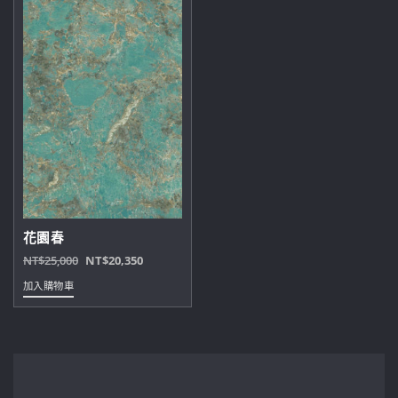
花園春
原
目
NT$
25,000
NT$
20,350
始
前
加入購物車
價
價
格：
格：
NT$25,000。
NT$20,350。