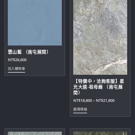
雲山藍 （南屯展間）
NT$
26,600
加入購物車
【特價中，洽詢客服】星
光大道-祖母綠 （南屯展
間）
價
NT$
18,800
–
NT$
21,800
格
此
選擇規格
範
產
圍：
品
NT$18,800
有
到