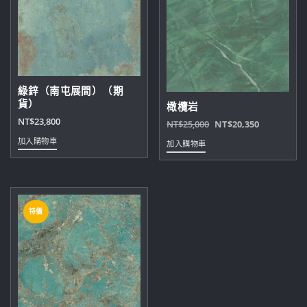
綠鋅（南屯展間）（期
貨）
橄欖岩
NT$
23,800
原
目
NT$
25,000
NT$
20,350
始
前
加入購物車
加入購物車
價
價
格：
格：
NT$25,000。
NT$20,35
特價