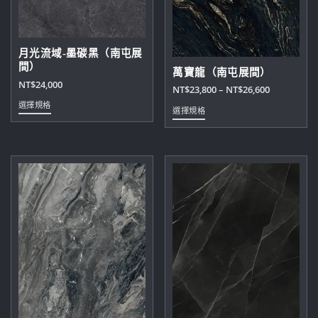
月光流域-墨碳黑（南屯展
間）
萬寶龍（南屯展間）
NT$
24,000
價
NT$
23,800
–
NT$
26,600
此
格
選擇規格
此
選擇規格
產
範
產
品
圍：
品
有
NT$23,800
有
多
到
多
種
NT$26,600
種
款
款
式。
式。
可
可
在
在
產
產
品
品
頁
頁
面
面