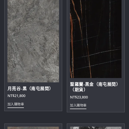
在
產
品
頁
面
選
擇
選
項
聖羅蘭-黑金（南屯展間）
月亮谷-黑（南屯展間）
（期貨）
NT$
21,800
NT$
23,800
加入購物車
加入購物車