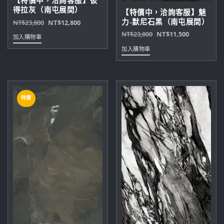
【特價中，洽詢客服】彼
得拉灰（南屯展間）
【特價中，洽詢客服】魅
原
目
力-默尼石黑（南屯展間）
NT$
23,800
NT$
12,800
始
前
原
目
NT$
23,800
NT$
11,500
加入購物車
價
價
始
前
加入購物車
格：
格：
價
價
NT$23,800。
NT$12,800。
格：
格：
NT$23,800。
NT$11,50
特價