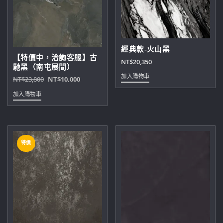
經典款-火山黑
【特價中，洽詢客服】古
NT$
20,350
馳黑（南屯展間）
加入購物車
原
目
NT$
23,800
NT$
10,000
始
前
加入購物車
價
價
格：
格：
NT$23,800。
NT$10,000。
特價