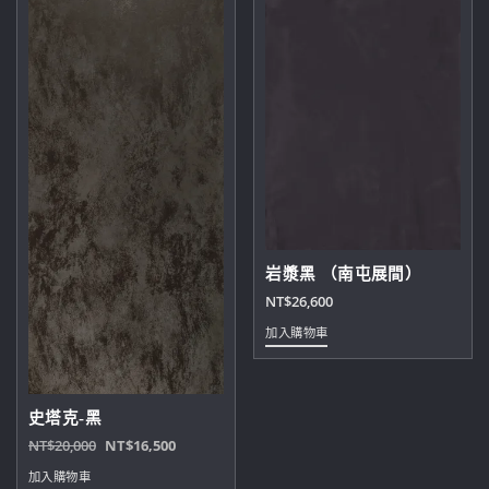
岩漿黑 （南屯展間）
NT$
26,600
加入購物車
史塔克-黑
原
目
NT$
20,000
NT$
16,500
始
前
加入購物車