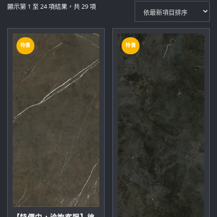
依
顯示第 1 至 24 項結果，共 29 項
最
新
項
特價
特價
目
排
序