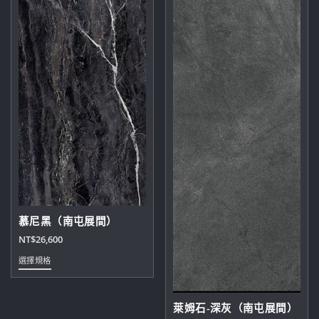
慕尼黑（南屯展間）
NT$
26,600
此
選擇規格
產
品
有
萊姆石-深灰（南屯展間）