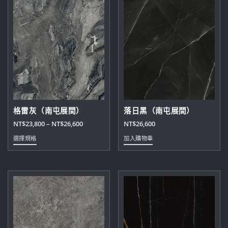
選
選
擇
擇
選
選
項
項
格雷灰（南屯展間）
落日黑（南屯展間）
價
NT$
23,800
–
NT$
26,600
NT$
26,600
格
此
選擇規格
加入購物車
範
產
圍：
品
NT$23,800
有
到
多
NT$26,600
種
款
式。
可