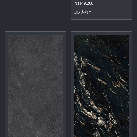
多
NT$
19,200
種
加入購物車
款
式。
可
在
產
品
頁
面
選
擇
選
項