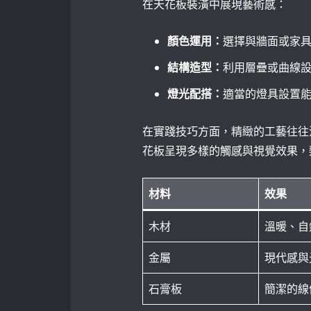
在天花板裝潢中展現藝術感：
顏色運用：
選擇與牆面或家
結構造型：
利用層疊或曲線
燈光配搭：
適當的燈具設置
在實踐技巧方面，精緻的工藝往往
花板呈現多樣的觸感與視覺效果，
材料
效果
木材
溫暖、自
金屬
現代感與
石膏板
簡潔的線