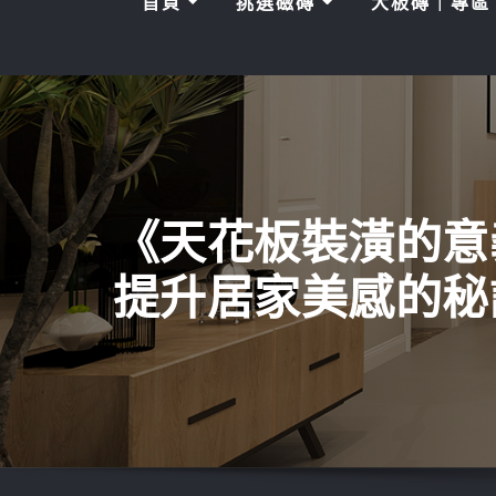
首頁
挑選磁磚
大板磚｜專
《天花板裝潢的意
提升居家美感的秘