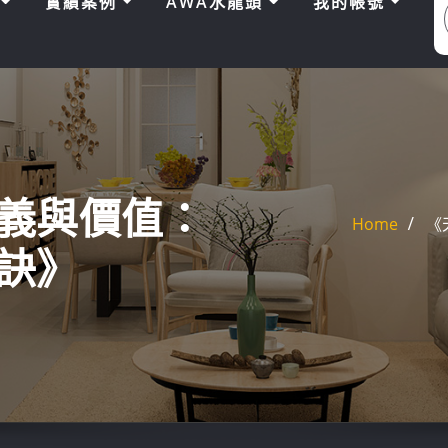
區
實績案例
AWA水龍頭
我的帳號
義與價值：
Home
《
訣》