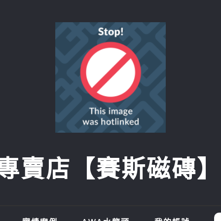
賣店【賽斯磁磚】SI