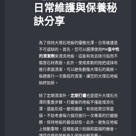
日常維護與保養秘
訣分享
為了保持大理石地板的優雅光澤，日常維護是
不可或缺的。首先，您可以選擇使用
PH值中性
的清潔劑
來清洗地板，這能有效去除污垢而不
傷害石材表面。此外，使用柔軟的拖把或抹布
進行表面清潔，可以避免劃傷大理石的風險。
每週進行一次徹底的清潔，讓您的大理石地板
始終如新。
除了定期清潔外，
定期打蠟
也是提升大理石光
澤的重要步驟。打蠟後的地板不僅能增添光
澤，還能形成一層保護膜，有效抵禦日常磨
損。不妨考慮每六個月進行一次專業的打蠟服
務，保持地板的最佳狀態。此外，避免在地板
上拖動重物，這樣能減少刮損和磨損的機會，
讓您自豪的地板長久保持光鮮亮麗。