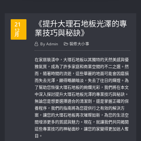
《提升大理石地板光澤的專
21
12
業技巧與秘訣》
月
By
Admin
裝修大小事
在家居裝潢中，大理石地板以其獨特的天然美感與優
雅氣質，成為了許多家庭和商業空間的不二之選。然
而，隨著時間的流逝，這些華麗的地面可能會因磨損
而失去光澤，顯得略顯暗淡，失去了往日的輝煌。為
了幫助您恢復大理石地板的絢爛光彩，我們將在本文
中深入探討提升大理石地板光澤的專業技巧與秘訣。
無論您是想要選擇適合的清潔劑，還是掌握正確的保
養程序，我們的指南將為您提供行之有效的解決方
案，讓您的大理石地板再次璀璨如新，為您的生活空
間增添更多的質感與魅力。現在，就讓我們共同揭開
這些專業技巧的神秘面紗，讓您的家變得更加迷人奪
目。