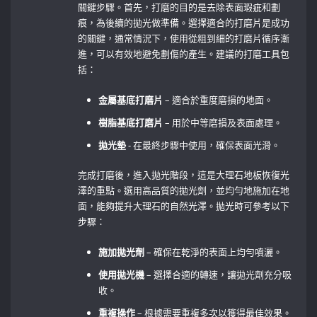
關鍵步驟。首先，打磨的目的是去除表面瑕疵和劃
痕，為後續的拋光做準備。選擇適合的打磨片是成功
的關鍵，通常情況下，使用從粗到細的打磨片循序漸
進，可以有效地避免劃傷的產生。建議的打磨工具包
括：
金屬基底打磨片
– 適合於重度磨損的地面。
樹脂基底打磨片
– 用於中等磨損及表面處理。
拋光墊
-‍ 在最終步驟中使用，確保表面光滑。
完成打磨後，進入拋光階段，這是大理石地板恢復光
澤的重點。選用高品質的拋光劑，並均勻地施加在地
面，能夠提升大理石的自然光澤。拋光時可參考以下
步驟：
施加拋光劑
– 確保在乾淨的表面上均勻噴灑。
使用拋光機
– 選擇合適的轉速，讓拋光劑充分吸
收。
重複操作
– 根據需要重複多次以獲得最佳效果。