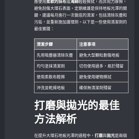
應使用
柔軟的抹布
或
海綿
輕輕擦拭，而非用力摩擦，
避免刮傷大理石表面。定期維護是保持地板光澤的關
鍵，建議每月進行一次徹底的清潔，包括清除灰塵和
污垢，並重新施加護理劑。以下是一些使用清潔劑的
最佳實踐：
清潔步驟
注意事項
先用吸塵器清除灰塵
避免大型顆粒劃傷地板
均勻塗抹清潔劑
切勿使用過多，易於殘留
使用柔軟布輕擦
避免使用硬物擦拭
沖洗並乾燥地板
確保無清潔劑殘留
打磨與拋光的最佳
方法解析
在提升大理石地板光澤的過程中，
打磨
與
拋光
是兩個