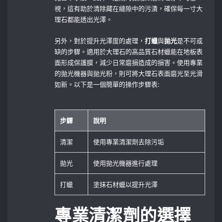
視，這有助於清除藏在縫隙中的污漬，確保每一寸大
理石都能透出光澤。
另外，對於提升光澤度的處理，
打蠟
與
拋光
是不可或
缺的步驟。適用於大理石的高品質石材蠟能在地板表
面形成保護膜，減少日常磨損造成的損害。使用專業
的拋光機器與拋光粉，則可將大理石表面磨光至光滑
如新。以下是一個簡單的操作步驟表:
步驟
說明
清潔
使用專業清潔劑去除污垢
拋光
使用拋光機器進行處理
打蠟
塗抹石材蠟以提升光澤
專業清潔劑的選擇