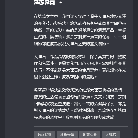
總結：
在這篇文章中，我們深入探討了提升大理石地板光澤
的專業技巧與秘訣，讓您能夠為家中或商業空間帶來
煥然一新的光彩。無論是選擇適合的清潔產品、掌握
正確的打磨技術，還是定期進行適當的保養，每一個
細節都能成為展現大理石之美的重要環節。
大理石，作為高端的地板材料，除了其獨特的自然紋
理和色澤外，更需要我們用心去呵護。掌握這些專業
技巧，不僅能延長大理石的使用壽命，更能讓它在光
線下熠熠生輝，成為空間中的焦點。
希望這些秘訣能激發您對於維護大理石地板的熱情，
使您的生活環境更加優雅與舒適。未來，別忘了定期
回顧與實踐這些技能，讓每一次的清潔與保養，都是
對大理石的深情款待。感謝您閱讀，希望您在打造閃
亮地板的旅程中，收穫到無窮的樂趣與成就感！
地板保養
地板光澤
地面保養
大理石