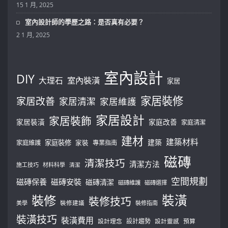
15 1 月, 2025
室內設計師的學歷之路：是否真有必要？
2 1 月, 2025
室內設計
DIY
大理石
室內裝潢
家居
家居裝修
家居改善
家居清潔
家居維護
家居設計
家居裝飾
家居裝潢
家庭改善
家庭清潔
建材
建築材料
建築
家庭裝修
家庭維護
家裝
專業指南
磁磚
清潔技巧
清潔方法
施工技巧
材料科學
清潔
空間規劃
磁磚保養
磁磚安裝
磁磚清潔
磁磚維護
磁磚選擇
裝修
裝潢
裝修技巧
美學
裝修建議
裝修指南
裝潢技巧
裝潢費用
設計理念
設計趨勢
預算
設計靈感