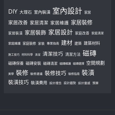
室內設計
DIY
大理石
室內裝潢
家居
家居裝修
家居改善
家居清潔
家居維護
家居設計
家居裝飾
家居裝潢
家庭改善
家庭清潔
建材
建築材料
建築
家庭裝修
家庭維護
家裝
專業指南
磁磚
清潔技巧
清潔方法
施工技巧
材料科學
清潔
空間規劃
磁磚保養
磁磚安裝
磁磚清潔
磁磚維護
磁磚選擇
裝修
裝潢
裝修技巧
美學
裝修建議
裝修指南
裝潢技巧
裝潢費用
設計理念
設計趨勢
預算
設計靈感