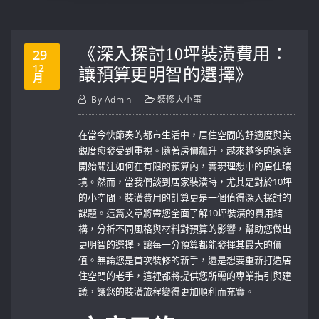
《深入探討10坪裝潢費用：
29
12
讓預算更明智的選擇》
月
By
Admin
裝修大小事
在當今快節奏的都市生活中，居住空間的舒適度與美
觀度愈發受到重視。隨著房價飆升，越來越多的家庭
開始關注如何在有限的預算內，實現理想中的居住環
境。然而，當我們談到居家裝潢時，尤其是對於10坪
的小空間，裝潢費用的計算更是一個值得深入探討的
課題。這篇文章將帶您全面了解10坪裝潢的費用結
構，分析不同風格與材料對預算的影響，幫助您做出
更明智的選擇，讓每一分預算都能發揮其最大的價
值。無論您是首次裝修的新手，還是想要重新打造居
住空間的老手，這裡都將提供您所需的專業指引與建
議，讓您的裝潢旅程變得更加順利而充實。