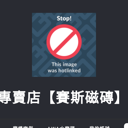
賣店【賽斯磁磚】SI