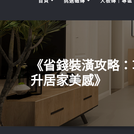
首頁
挑選磁磚
大板磚｜專
《省錢裝潢攻略：
升居家美感》