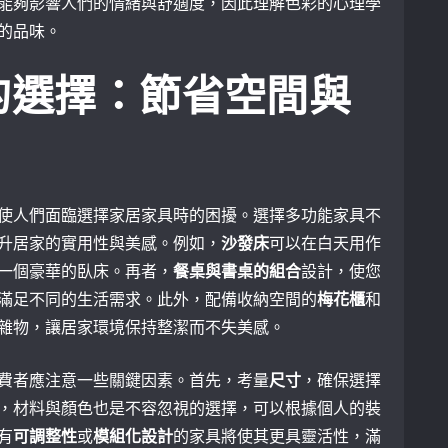
能夠影響人們的情緒與舒適度，因此理解色彩的心理學
的品味。
的選擇：節省空間與
使人們面臨選擇家居家具時的困擾。選擇多功能家具不
升居家的實用性與美感。例如，
沙發床
可以在白天用作
一個豪華的臥床。再者，
餐桌與書桌的組合
設計，使您
滿足不同的生活需求。此外，配備收納空間的
梅花櫃
和
雜物，讓居家環境保持整潔而不失美感。
費者應注意一些關鍵因素。首先，考量
尺寸
，確保選擇
，材料與顏色也是不容忽視的選擇，可以根據個人的裝
有
可調整性
或
模組化設計
的家具將使其更具靈活性，滿