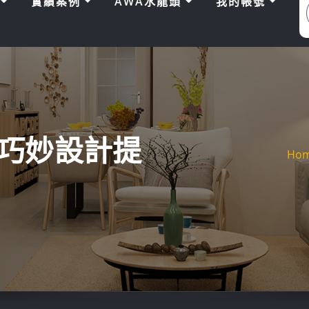
區
實績案例
AWA水龍頭
我的帳號
巧妙設計提
Ho