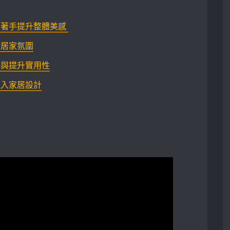
手提升整體美感 ⁢
諧居家氛圍
間與提升實用性
融入家居設計