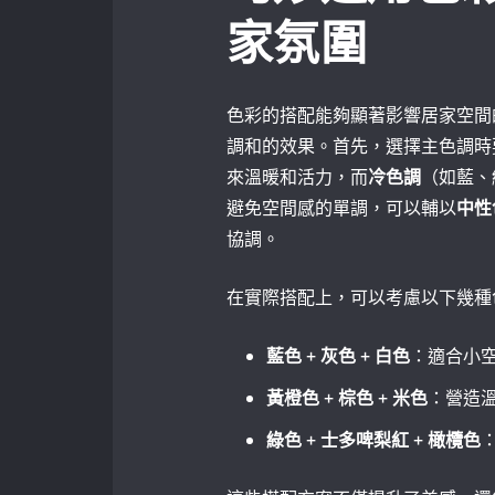
家氛圍
色彩的搭配能夠顯著影響居家空間
調和的效果。首先，選擇主色調時
來溫暖和活力，而
冷色調
（如藍、
避免空間感的單調，可以輔以
中性
協調。
在實際搭配上，可以考慮以下幾種
藍色‌ + 灰色 + 白色
：適合小
黃橙色 + 棕色 + ⁤米色
：營造
綠色⁢ + 士多啤梨紅 + ⁤橄欖色