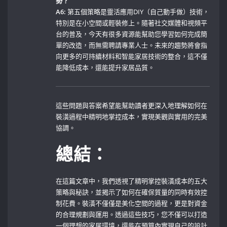
勢？
A6:
第五個策略是靈活應用DIY（自己動手做）技術，
特別是在小空間或輕裝修上。隨著社交媒體和視頻平
台的普及，今天有很多資源能幫助您學習如何完成簡
單的改造，而無需聘請專業人士。未來的趨勢將會指
向更多的可持續材料和智能家居技術的整合，這不僅
能降低成本，還能提升家居品質。
這些問題與答案希望能幫助讀者更深入地理解如何在
裝潢過程中精明地掌控成本，實現美觀與實用的完美
協調。
總結：
在這篇文章中，我們透視了精明掌控裝潢成本的五大
策略與秘訣，並揭示了如何在確保質量的同時有效控
制花費。裝潢不僅僅是美化空間的過程，更是對資金
的合理規劃與運用。透過這些技巧，您不僅可以打造
一個理想的家居環境，還能在預算內實現自己的設計