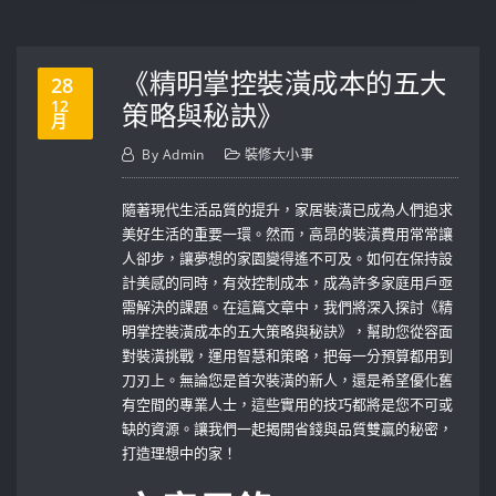
《精明掌控裝潢成本的五大
28
12
策略與秘訣》
月
By
Admin
裝修大小事
隨著現代生活品質的提升，家居裝潢已成為人們追求
美好生活的重要一環。然而，高昂的裝潢費用常常讓
人卻步，讓夢想的家園變得遙不可及。如何在保持設
計美感的同時，有效控制成本，成為許多家庭用戶亟
需解決的課題。在這篇文章中，我們將深入探討《精
明掌控裝潢成本的五大策略與秘訣》，幫助您從容面
對裝潢挑戰，運用智慧和策略，把每一分預算都用到
刀刃上。無論您是首次裝潢的新人，還是希望優化舊
有空間的專業人士，這些實用的技巧都將是您不可或
缺的資源。讓我們一起揭開省錢與品質雙贏的秘密，
打造理想中的家！