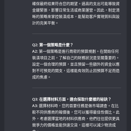
確保最終結果符合您的期望。過高的支出可能導致資
金鏈緊張，影響日常生活或商業運營。因此，制定清
晰的策略來掌控裝潢成本，能幫助客戶實現質料與設
計的完美平衡。
Q2: 第一個策略是什麼？
A2:
第一個策略是進行周密的預算規劃。在開始任何
裝潢項目之前，了解自己的財務狀況是至關重要的。
設定一個合理的預算，並且預留一些額外的資金以應
對不可預見的開支，這樣能有效防止因預算不足而造
成的焦慮。
Q3: 在選擇材料方面，適合採取什麼樣的秘訣？
A3:
⁤選擇材料時，您的首要任務是做市場調查。在比
較不同供應商的報價後，您可以獲得最佳性價比。此
外，考慮選擇當地的材料供應商，他們往往提供更具
競爭力的價格並能快速交貨，這樣可以減少物流成