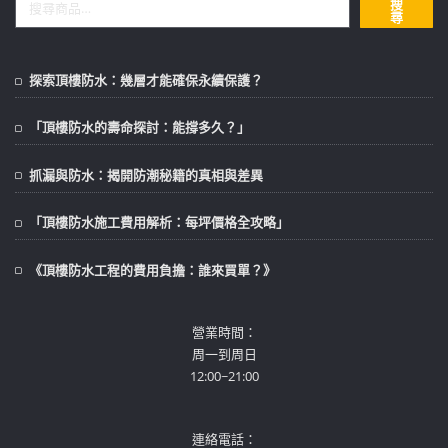
搜
尋
探索頂樓防水：幾層才能確保永續保護？
「頂樓防水的壽命探討：能撐多久？」
抓漏與防水：揭開防潮秘籍的真相與差異
「頂樓防水施工費用解析：每坪價格全攻略」
《頂樓防水工程的費用負擔：誰來買單？》
營業時間：
周一到周日
12:00~21:00
連絡電話：