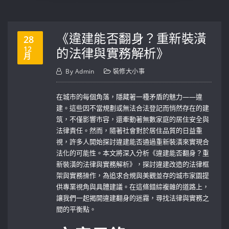
《違建能否翻身？重新裝潢
28
12
的法律與實務解析》
月
By
Admin
裝修大小事
在城市的每個角落，隱藏著一種矛盾的魅力——違
建。這些因不當規劃或無法合法登記而悄然存在的建
筑，不僅影響市容，還牽動著無數家庭的居住安全與
法律責任。然而，隨著社會對於居住品質的日益重
視，許多人開始探討違建能否通過重新裝潢來實現合
法化的可能性。本文將深入分析《違建能否翻身？重
新裝潢的法律與實務解析》，探討違建改造的法律框
架與實務操作，為追求合規與美觀並存的城市家園提
供專業視角與具體建議。在這條錯綜複雜的道路上，
讓我們一起揭開違建翻身的迷霧，尋找法律與實務之
間的平衡點。