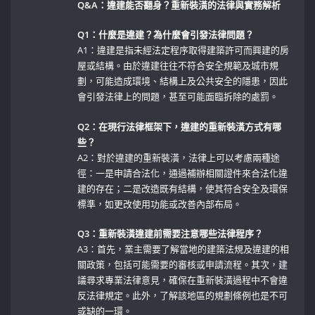
Q&A：違建能否翻身？重新裝潢的法律與實務解析
Q1：什麼是違建？為什麼會引發法律問題？
A1：違建是指未經法定程序取得建築許可而興建的房
屋或結構。由於違建往往不符合安全規範及城市規
劃，可能造成環境、結構上及公共安全的隱患，因此
會引發法律上的問題，甚至可能面臨拆除的處罰。
Q2：在現行法律框架下，違建的重新裝潢方式有哪
些？
A2：對於違建的重新裝潢，法律上可以考慮兩種途
徑：一是申請合法化，通過補辦相關證件來合法化違
建的存在；二是改造既有結構，使其符合安全及環保
標準，如更改使用功能或改善內部布局。
Q3：重新裝潢違建前需要注意哪些法律程序？
A3：首先，業主需要了解當地的建築法規及違建的相
關政策，包括可能需要的審核或申請流程。其次，建
議尋求專業法律意見，確保在重新裝潢過程中不會違
反法律規定。此外，了解該地區的規劃條例也是不可
或缺的一環。