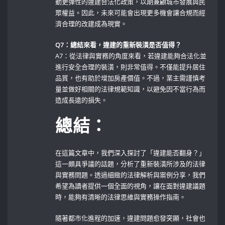
動更彈性的違建合法化政策，以期兼顧城市發展與民
眾權益。因此，未來可能會出現更多機會讓合規而經
濟合理的改建成為現實。
Q7：總結來看，違建的重新裝潢是否值得？
A7：從法律與實務的角度來看，若違建能夠合法化並
進行安全合理的裝潢，則非常值得。不僅能提升居住
品質，也有助於增加房產價值。不過，業主需謹慎考
量並做好相關的法律規範知識，以避免因不當行為而
造成長遠的損失。
總結：
在這篇文章中，我們深入探討了「違建能否翻身？」
這一頗具爭議的話題，分析了重新裝潢所涉及的法律
與實務問題。透過細緻的法律解析與案例分享，我們
希望為讀者提供一個全面的視角，讓在面對違建議題
時，能夠有清晰的法律思維與實務操作指南。
隨著都市化進程的加速，違建問題愈發突顯，社會也