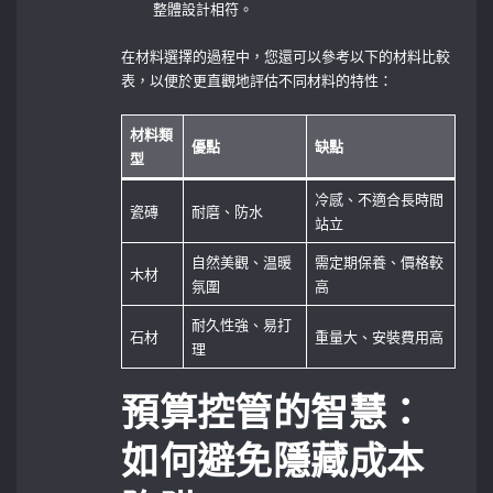
整體設計相符。
在材料選擇的過程中，您還可以參考以下的材料比較
表，以便於更直觀地評估不同材料的特性：
材料類
優點
缺點
型
冷感、不適合長時間
瓷磚
耐磨、防水
站立
自然美觀、温暖
需定期保養、價格較
木材
氛圍
高
耐久性強、易打
石材
重量大、安裝費用高
理
預算控管的智慧：
如何避免隱藏成本