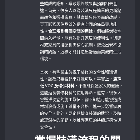
些錯誤的認知，導致最終效果與預期相去甚
遠。首先，很多人以為裝潢只是簡單的更新牆
面顏色和選擇家具，其實這只是表面的改變，
真正影響居住品質的還有空間的佈局與功能
性。
合理規劃每個空間的用途
，例如將儲物空
間納入考量，能有效提升家居的便利性。與建
材或家具的搭配也需精心策劃，避免出現不協
調的問題，這樣才能打造出舒適而美觀的生活
環境。
其次，有些業主忽視了裝修的安全性和環保
性，認為只要看起來好就可以。事實上，
選擇
低 VOC 及環保材料
，不僅能保護家人的健康，
還能延長裝修材料的使用壽命。還有，很多人
會選擇便宜的施工隊伍，卻不知這可能會造成
材料浪費或施工質量不合格，進一步影響家居
的安全。此外，要定期檢查裝潢的狀況，及時
處理潛在的問題，以維護家居的持續舒適性與
安全性。