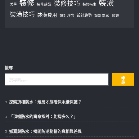
裝修
裝潢
裝修技巧
美學
裝修建議
裝修指南
裝潢技巧
裝潢費用
設計理念
設計趨勢
預算
設計靈感
搜尋
搜
尋
探索頂樓防水：幾層才能確保永續保護？
「頂樓防水的壽命探討：能撐多久？」
抓漏與防水：揭開防潮秘籍的真相與差異