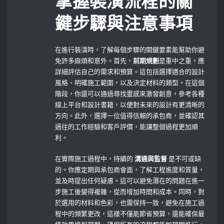
掌握裝潢流程的關
鍵步驟與注意事項
在進行裝潢時，了解每個步驟的關鍵要素能幫助你避
免許多麻煩和意外。首先，
前期規劃
是重中之重，應
詳細評估自己的需求和預算。這包括選擇適合的設計
風格、明確施工範圍，以及決定材料的類型。在這個
階段，你還可以通過尋找靈感來激發創意，參考各種
線上平台和設計書籍，以便對未來的設計有更清晰的
方向。此外，選擇一位值得信賴的承包商，並確認其
過往的工作經驗和客戶評價，能讓整個過程更加順
利。
在實際施工過程中，持續的
溝通與監督
是不可或缺
的。你應定期與承包商會面，了解工程進度和質量，
並及時提出任何疑慮。這可以避免潛在的問題在進一
步施工後變得複雜，從而增加時間和成本。同時，對
於選用的材料和色彩，也需保持一致，避免在施工過
程中的頻繁更改，這樣不僅能節省預算，還能確保最