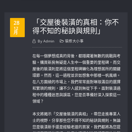
「交屋後裝潢的真相：你不
28
12
得不知的秘訣與規則」
月
By
Admin
裝修大小事
在每一個夢想成真的背後，都隱藏著無數的挑戰與考
驗。購買新房無疑是人生中一個重要的里程碑，而交
屋後的裝潢則是將這個里程碑轉化為理想居所的關鍵
環節。然而，這一過程並非如想象中那樣一帆風順。
在八方圍繞的市場上，我們常常面對琳琅滿目的選擇
和繁瑣的規則，讓不少人感到無從下手。面對裝潢過
程中的種種迷思與誤區，您是否準備好深入探索這一
領域？
本文將揭示「交屋後裝潢的真相」，帶您走進專業人
士的視野，分享那些您不得不知的秘訣與規則。無論
您是裝潢新手還是經驗老道的買家，我們都將為您提