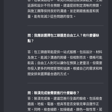
延誤和設計不符合預期。建議提前制定清晰的預算，
與施工團隊保持良好的溝通，並定期跟進進度和質
量，能有效減少這些問題的發生。
問：我應該選擇包工頭還是自由工人？有什麼優缺
點？
⁢ ​
答：包工頭通常能提供一站式服務，包括設計、材料
及施工，能減少溝通的困擾，但相對而言，價格可能
較高；自由工人則可以讓你在預算上更靈活，但需要
你投入更多的時間管理和協調。根據自己的需求和時
間安排來選擇最合適的方式。
問：裝潢完成後需要進行什麼驗收？
答：裝潢完成後，建議您進行全面的驗收，包括檢查
牆面、地板、電器、燈具等是否安裝完畢且運作正
常。同時，檢查細節，如接縫處、顏色一致性等，若