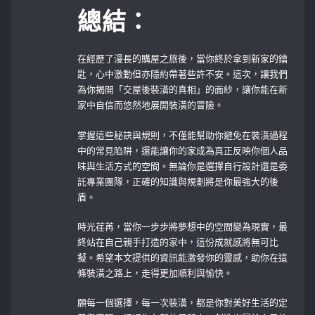
總結：
在經歷了漫長的購屋之旅後，當你終於拿到新家的鑰
匙，心中激動但亦隱約帶著些許不安。這次，讓我們
為你揭開「交屋後裝潢的真相」的面紗，讓你能在新
家中自信而悠然地展開裝潢的冒險。
掌握這些秘訣與規則，不僅能幫助你避免在裝潢過程
中的常見陷阱，還能讓你的家成為真正反映你個人品
味與生活方式的空間。無論你是選擇自行設計還是委
託專業團隊，正確的知識與規劃將是你最強大的後
盾。
時光荏苒，當你一步步將夢想中的空間變為現實，最
終站在自己親手打造的家中，這份成就感將無可比
擬。希望本文提供的資訊能激發你的靈感，助你在這
條裝潢之路上，走得更加順利與愉快。
願每一個選擇，每一次裝潢，都是你對美好生活的定