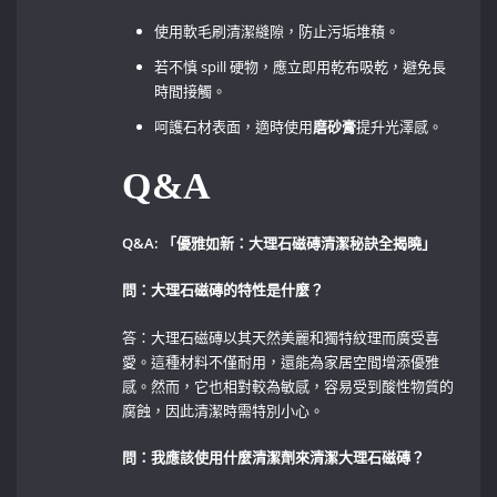
使用軟毛刷清潔縫隙，防止污垢堆積。
若不慎 ⁤spill⁤ 硬物，應立即用乾布吸乾，避免長
時間接觸。
呵護石材表面，適時使用
磨砂膏
提升光澤感。
Q&A
Q&A: 「優雅如新：大理石磁磚清潔秘訣全揭曉」
問：大理石磁磚的特性是什麼？
答：大理石磁磚以其天然美麗和獨特紋理而廣受喜
愛。這種材料不僅耐用，還能為家居空間增添優雅
感。然而，它也相對較為敏感，容易受到酸性物質的
腐蝕，因此清潔時需特別小心。
問：我應該使用什麼清潔劑來清潔大理石磁磚？