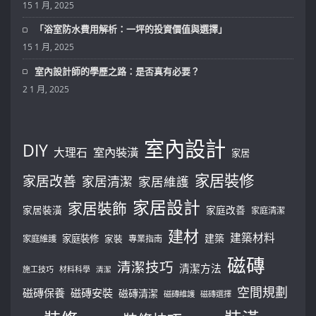
15 1 月, 2025
「浴室防水費用解析：一坪的投資價值與選擇」
15 1 月, 2025
室內設計師的學歷之路：是否真有必要？
2 1 月, 2025
室內設計
DIY
大理石
室內裝潢
家居
家居裝修
家居改善
家居清潔
家居維護
家居設計
家居裝飾
家居裝潢
家庭改善
家庭清潔
建材
建築材料
建築
家庭裝修
家庭維護
家裝
專業指南
磁磚
清潔技巧
清潔方法
施工技巧
材料科學
清潔
空間規劃
磁磚保養
磁磚安裝
磁磚清潔
磁磚維護
磁磚選擇