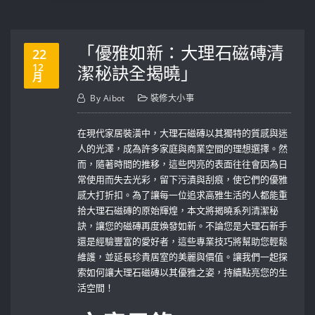
「優雅如新：大理石磁磚清
22
12
潔秘訣全揭曉」
月
By
Aibot
裝修大小事
在現代家居裝潢中，大理石磁磚以其獨特的質感與迷
人的光澤，成為許多家庭與商業空間的理想選擇。然
而，隨著時間的推移，這些閃亮的表面往往會因為日
常使用而失去光彩，留下污漬與刮痕，使它們的優雅
感大打折扣。為了讓每一位追求高雅生活的人都能重
拾大理石磁磚的原始輝煌，本文將揭曉系列清潔秘
訣，讓您的磁磚再度煥發如新。不論您是大理石新手
還是經驗豐富的愛好者，這些專業技巧將幫助您輕鬆
維護，並延長珍貴居室的美麗與價值。讓我們一起探
索如何讓大理石磁磚以其優雅之姿，持續點亮您的生
活空間！