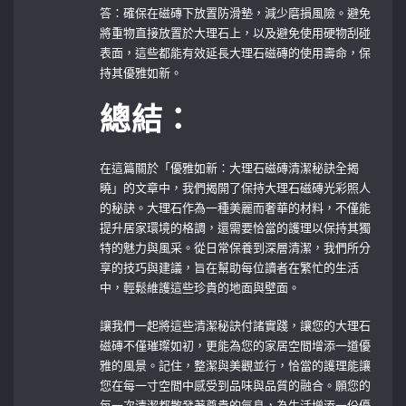
答：確保在磁磚下放置防滑墊，減少磨損風險。避免
將重物直接放置於大理石上，以及避免使用硬物刮碰
表面，這些都能有效延長大理石磁磚的使用壽命，保
持其優雅如新。
總結：
在這篇關於「優雅如新：大理石磁磚清潔秘訣全揭
曉」的文章中，我們揭開了保持大理石磁磚光彩照人
的秘訣。大理石作為一種美麗而奢華的材料，不僅能
提升居家環境的格調，還需要恰當的護理以保持其獨
特的魅力與風采。從日常保養到深層清潔，我們所分
享的技巧與建議，旨在幫助每位讀者在繁忙的生活
中，輕鬆維護這些珍貴的地面與壁面。
讓我們一起將這些清潔秘訣付諸實踐，讓您的大理石
磁磚不僅璀璨如初，更能為您的家居空間增添一道優
雅的風景。記住，整潔與美觀並行，恰當的護理能讓
您在每一寸空間中感受到品味與品質的融合。願您的
每一次清潔都散發著尊貴的氣息，為生活增添一份優