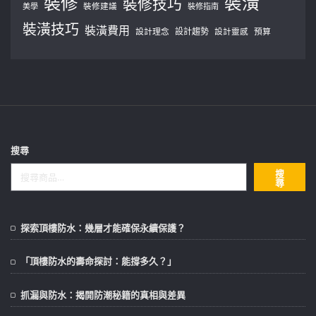
裝修
裝潢
裝修技巧
美學
裝修建議
裝修指南
裝潢技巧
裝潢費用
設計理念
設計趨勢
預算
設計靈感
搜尋
搜
尋
探索頂樓防水：幾層才能確保永續保護？
「頂樓防水的壽命探討：能撐多久？」
抓漏與防水：揭開防潮秘籍的真相與差異