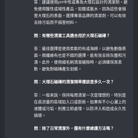
答：建議使用pH中性或專為大理石設計的清潔劑。避
免使用酸性或堿性產品，如醋或氨水，因為這些會損
害大理石的表面。選擇專業品牌的清潔劑，可以有效
去除污垢而不損害材料。
問：有哪些清潔工具適合用於大理石磁磚？
答：最佳選擇是使用柔軟的布或海綿，以避免劃傷表
面。微纖維布也是不錯的選擇，能有效去除灰塵和污
漬。此外，使用細毛刷清潔縫隙時，必須確保其柔
軟，避免對磁磚產生划痕。
問：大理石磁磚的清潔頻率應該是多久一次？
答：一般來說，保持每周清潔一次是理想的，特別是
在高流量的區域如入口或廚房。如果有不小心灑上的
液體或污垢，則應立即處理，以防滲入和造成永久性
損壞。
問：除了日常清潔外，還有什麼維護方法嗎？