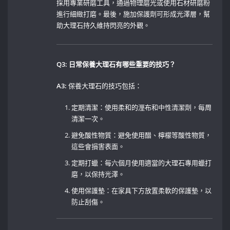
採用專業研磨工具，通過物理磨光或使用石材研磨粉
進行細緻打磨。最後，施加保護劑可形成光澤層，幫
助大理石持久維持閃亮的外觀。
Q3: 日常保養大理石有哪些重要的技巧？
A3:
保養大理石的技巧包括： ⁤
定期清潔：使用柔和的溼布和中性清潔劑，每周
清潔一次。
避免酸性物質：避免使用醋、檸檬等酸性物質，
這些會損害表面。
定期打蠟：每六個月使用適當的大理石專用蠟打
磨，以保持光澤。
使用保護墊：在家具下方放置柔軟的保護墊，以
防止刮傷。