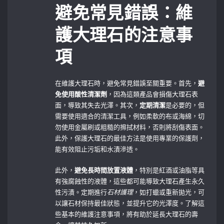
避免常見錯誤：維
護大理石的注意事
項
在維護大理石時，避免常見錯誤至關重要。首先，
避
免使用酸性清潔劑
，因為這類產品會損傷大理石表
面，導致其失去光澤。其次，
定期清潔
是必要的，但
需要使用適合的清潔工具，例如柔軟的布或海綿，切
勿使用金屬刷或粗糙的擦拭材料，否則將刮傷表面。
此外，保護大理石的最佳方法是使用專業的保護劑，
能有效阻止污垢和水漬滲透。
此外，
避免長時間放置液體
，特別是紅酒或油脂等具
有強腐蝕性的液體，這些都可能導致大理石產生永久
性污漬。定期進行
石材護理
，如打蠟或重新拋光，可
以讓石材保持最佳狀態，並提升它的光澤度。了解這
些基本的維護注意事項，將有助於延長大理石的壽