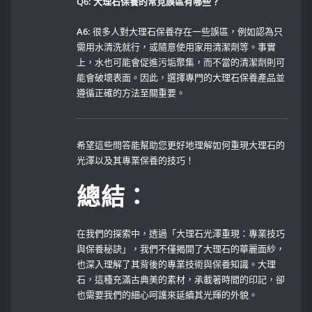
Q6: ​大理石保養的常見誤區有哪些？
A6:
很多人對大理石保養存在一些誤區，例如認為只
需用水清洗就行，或隨意使用家用清潔劑等。事實
上，水也可能會促進污垢聚集，而不當的清潔劑則可
能會破壞表面。因此，選擇專門的大理石保養產品並
遵循正確的方法至關重要。
希望這些問答能幫助您更好地理解如何重現大理石的
光澤以及其專業保養的技巧！
總結：
在我們的探索中，透過「大理石光澤重現：專業技巧
與保養秘訣」，我們不僅揭開了大理石的華麗面紗，
也深入理解了其背後的專業技術與保養知識。大理
石，這種充滿古典美的素材，承載著時間的印記，卻
也需要我們的細心呵護來延續其光輝的外貌。