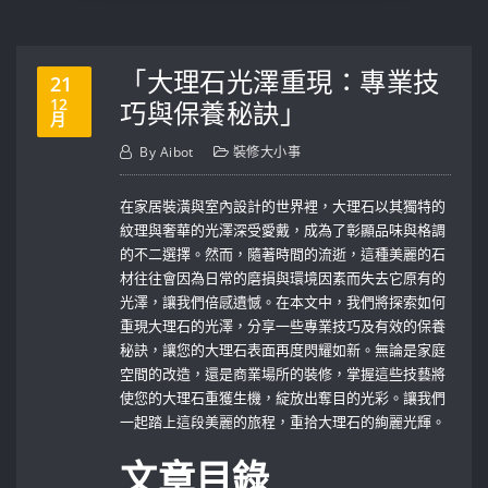
「大理石光澤重現：專業技
21
12
巧與保養秘訣」
月
By
Aibot
裝修大小事
在家居裝潢與室內設計的世界裡，大理石以其獨特的
紋理與奢華的光澤深受愛戴，成為了彰顯品味與格調
的不二選擇。然而，隨著時間的流逝，這種美麗的石
材往往會因為日常的磨損與環境因素而失去它原有的
光澤，讓我們倍感遺憾。在本文中，我們將探索如何
重現大理石的光澤，分享一些專業技巧及有效的保養
秘訣，讓您的大理石表面再度閃耀如新。無論是家庭
空間的改造，還是商業場所的裝修，掌握這些技藝將
使您的大理石重獲生機，綻放出奪目的光彩。讓我們
一起踏上這段美麗的旅程，重拾大理石的絢麗光輝。
文章目錄