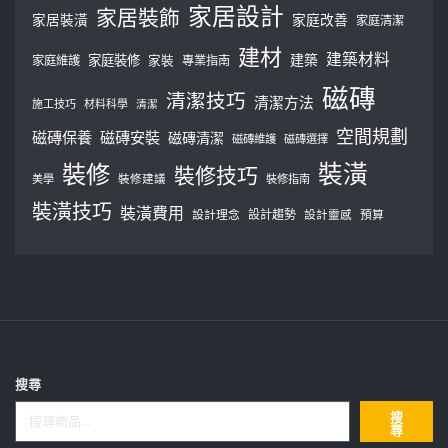
家居設計
家居裝飾
家居裝潢
家庭改善
家庭清潔
建材
建築材料
建築
家庭裝修
家庭維護
家裝
專業指南
磁磚
清潔技巧
清潔方法
施工技巧
材料科學
清潔
空間規劃
磁磚保養
磁磚安裝
磁磚清潔
磁磚維護
磁磚選擇
裝修
裝潢
裝修技巧
美學
裝修建議
裝修指南
裝潢技巧
裝潢費用
設計理念
設計趨勢
預算
設計靈感
搜尋
搜
尋