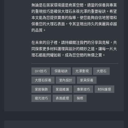
無論是在居家環境還是商業空間，適當的保養與專業
的重現技巧是確保大理石永葆光澤的重要秘訣。希望
本文能為您提供寶貴的指導，使您能夠自信地管理和
保養您的大理石表面，令其呈現出持久的美麗與卓越
的品質。
在未來的日子裡，請持續關注我們的分享與見解，共
同探索更多材料護理與設計的精妙之道。讓每一片大
理石都能閃耀如新，成為您空間的無價之寶。
DIY技巧
保養秘訣
光澤重現
大理石
大理石保養
室內設計
家具保養
家居裝飾
家庭維護
專業技巧
材料護理
磨光技巧
表面處理
裝修