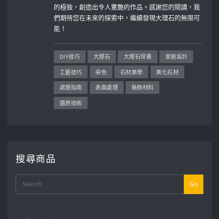
的極致，創造出令人驚艷的作品。感謝您的閱讀，我
們期待您在未來的探索中，繼續發現大理石的無限可
能！
DIY技巧
大理石
大理石保養
家居設計
工藝技巧
染色
石材美學
美化石材
處理指南
表面處理
裝飾材料
還原技術
搜尋商品
Go