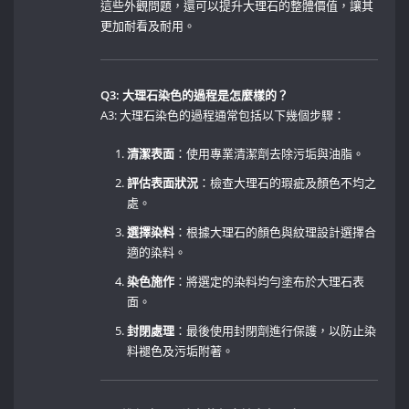
這些外觀問題，還可以提升大理石的整體價值，讓其
更加耐看及耐用。
Q3: 大理石染色的過程是怎麼樣的？
A3:​ 大理石染色的過程通常包括以下幾個步驟：
清潔表面
：使用專業清潔劑去除污垢與油脂。
評估表面狀況
：檢查大理石的瑕疵及顏色不均之
處。
選擇染料
：根據大理石的顏色與紋理設計選擇合
適的染料。
染色施作
：將選定的染料均勻塗布於大理石表
面。 ⁤
封閉處理
：最後使用封閉劑進行保護，以防止染
料褪色及污垢附著。