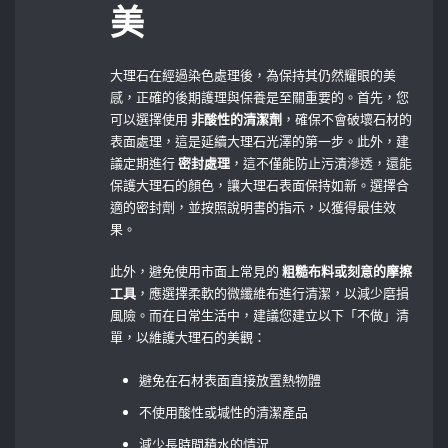
美
大理石在經過染色處理後，為保持其仍然耀眼的美
感，正確的後期護理與保養是至關重要的。首先，您
可以選擇使用⁤
非酸性的清潔劑
，確保不會破壞石材的
表面處理，這是延續大理石光澤的第一步。此外，建
議定期進行
密封處理
，這不僅能防止污漬滲透，還能
保護大理石的顏色，讓大理石表面保持如新。選擇合
適的密封劑，並按照說明書的指示，以獲得最佳效
果。
此外，避免使用市面上常見的
粗糙布料或刻意的摩擦
工具
，應選擇柔軟的微纖維布進行清潔，以減少磨損
風險。而在日常生活中，建議您建立以下「不做」清
單，以維護大理石的美觀：
避免在石材表面直接放置熱物體
不使用酸性或堿性的清潔產品
減少長時間積水的情況