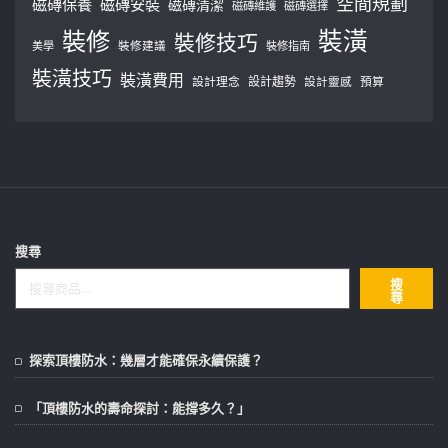
空間規劃
磁磚保養
磁磚安裝
磁磚清潔
磁磚維護
磁磚選擇
裝修
裝潢
裝修技巧
美學
裝修建議
裝修指南
裝潢技巧
裝潢費用
設計理念
設計趨勢
預算
設計靈感
搜尋
搜
尋
探索頂樓防水：幾層才能確保永續保護？
「頂樓防水的壽命探討：能撐多久？」