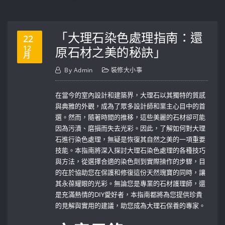
「大理石染色處理指南：還
22
12
原石材之美的秘訣」
月
By
Admin
裝修大小事
在當今的室內設計和建築界，大理石以其獨特的質感
與典雅的外觀，成為了眾多設計師和業主心目中的首
選。然而，隨著時間的推移，這些美麗的石材卻可能
因為污漬、磨損而失去光彩。因此，了解如何對大理
石進行染色處理，無疑是恢復其自然之美的一項重要
技能。本指南將深入探討大理石染色處理的各種技巧
與方法，從選擇合適的染色劑到實際操作的步驟，目
的在於協助您在保護和修復這份天然瑰寶的同時，讓
其永葆耀眼的光彩。無論您是專業的石材護理師，還
是充滿熱情的DIY愛好者，本指南都將為您提供珍貴
的見解與實用的建議，助您成為大理石保養的專家。