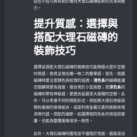
這些小技巧將有助於維持大理石磁磚如新的光澤與魅
力。
提升質感：選擇與
搭配大理石磁磚的
裝飾技巧
選擇並搭配大理石磁磚的裝飾技巧能夠極大提升空間
的質感，使其呈現出獨一無二的奢華感。首先，挑選
磁磚時要注意顏色與紋理的協調。
淺色系
的磁磚能讓
空間顯得更為寬敞，適合用於小型房間；而
深色系
的
磁磚則帶有神秘感，更適合延展至大面積的空間。此
外，可以考慮不同的搭配形式，例如將大理石地板與
簡約風格的傢俱組合，或是利用金屬元素的裝飾來增
添現代感。搭配的細節，如選擇相同色系的地毯與窗
簾，也能為整體風格增添一致性。
此外，大理石磁磚的運用並不僅限於地面，牆面或浴