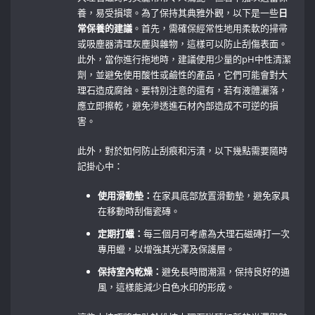
養，易受損壞。為了保持其典雅外觀，以下是一些
日
常保養的建議
。首先，需確保經常性地用柔軟的掃帚
或吸塵器清理灰塵與雜物，這樣可以防止刮傷表面。
此外，當你進行拖地時，建議使用少量的pH中性清潔
劑，並避免使用酸性或鹼性的產品，它們可能會對大
理石造成腐蝕。要特別注意的還有，若有液體灑落，
應立即擦乾，避免滲透進石材內部造成不可逆的損
害。
此外，對於如何防止刮痕和污漬，以下幾點需要隨時
記掛心中：
使用滑動墊：
在家具底部放置滑動墊，避免家具
在移動時刮傷瓷磚。
定期打蠟：
每三個月可考慮為大理石磁磚打一次
專用蠟，以增強其光澤及保護層。
保持室內乾燥：
避免長時間潮濕，保持良好的通
風，這樣能減少白色水印的形成。