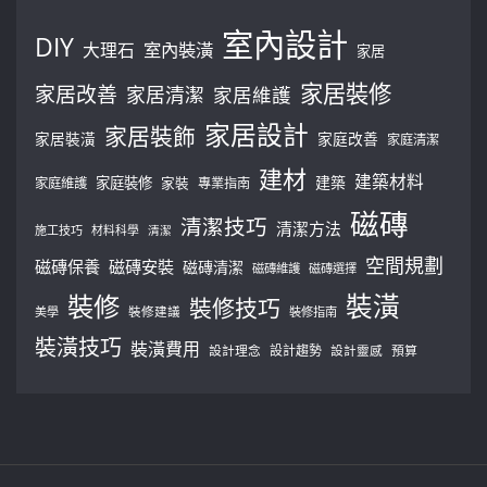
室內設計
DIY
大理石
室內裝潢
家居
家居裝修
家居改善
家居清潔
家居維護
家居設計
家居裝飾
家居裝潢
家庭改善
家庭清潔
建材
建築材料
建築
家庭裝修
家庭維護
家裝
專業指南
磁磚
清潔技巧
清潔方法
施工技巧
材料科學
清潔
空間規劃
磁磚保養
磁磚安裝
磁磚清潔
磁磚維護
磁磚選擇
裝修
裝潢
裝修技巧
美學
裝修建議
裝修指南
裝潢技巧
裝潢費用
設計理念
設計趨勢
預算
設計靈感