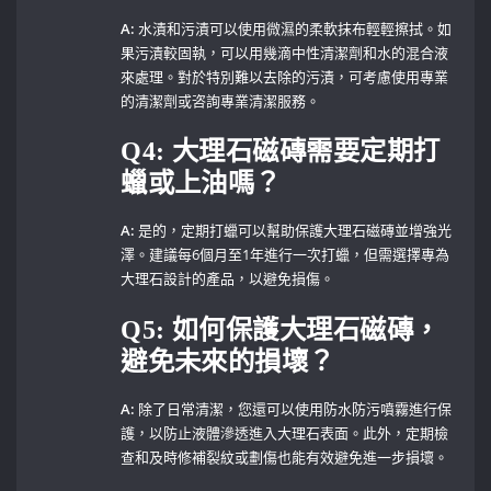
A:
水漬和污漬可以使用微濕的柔軟抹布輕輕擦拭。如
果污漬較固執，可以用幾滴中性清潔劑和水的混合液
來處理。對於特別難以去除的污漬，可考慮使用專業
的清潔劑或咨詢專業清潔服務。
Q4: 大理石磁磚需要定期打
蠟或上油嗎？
A:
是的，定期打蠟可以幫助保護大理石磁磚並增強光
澤。建議每6個月至1年進行一次打蠟，但需選擇專為
大理石設計的產品，以避免損傷。
Q5: 如何保護大理石磁磚，
避免未來的損壞？
A:
⁤除了日常清潔，您還可以使用防水防污噴霧進行保
護，以防止液體滲透進入大理石表面。此外，定期檢
查和及時修補裂紋或劃傷也能有效避免進一步損壞。