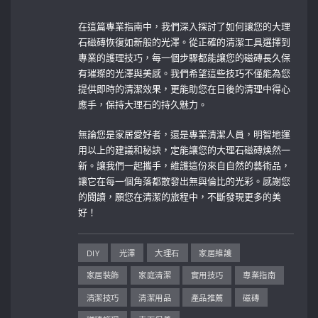
在這篇專業指南中，我們深入探討了如何讓您的大理
石磁磚恢復如新般的光澤。從正確的清潔工具選擇到
專業的護理技巧，每一個步驟都能讓您的磁磚長久保
有璀璨的光澤與美感。我們希望這些技巧不僅能為您
提供即時的清潔效果，更能助您在日後的清理中得心
應手，保持大理石的持久魅力。
無論您是家居愛好者，還是專業清潔人員，明智地運
用以上的建議和秘訣，定能讓您的大理石磁磚焕然一
新。讓我們一起攜手，維護這份來自自然的藝術品，
讓它在每一個角落都散發出無與倫比的光彩。感謝您
的閱讀，願您在清潔的旅程中，不斷發現更多的美
好！
DIY
光澤
大理石
家居維護
家居裝飾
家庭清潔
實用技巧
專業指南
清潔技巧
清潔用品
產品推薦
磁磚