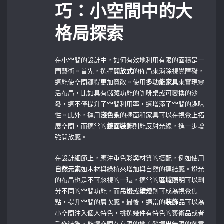
巧：小空間中的大
格局探索
在小空間的設計中，如何有效地利用有限的面積是一
門藝術。首先，選擇
開放式
的佈局來消除視覺障礙，
這能使空間顯得更加寬敞。使用
多功能家具
來實現靈
活布局，比如具有儲藏功能的咖啡桌或可變換的沙
發，這不僅提升了空間利用率，還增添了空間的趣味
性。此外，運用
淺色系
的牆面和家具可以在視覺上拓
展空間，而適當的
鏡面裝飾
則能反射光線，進一步增
強開放感。
在設計細節上，應注重色彩與材質的搭配，例如使用
自然元素
如木材與綠植來增加與自然的連結感。燈光
的布局也是不可忽視的一環，適當的
區域照明
可以劃
分不同的空間功能，而
吊燈
或
壁燈
則可成為視覺焦
點，提升空間的層次感。最後，適當的
裝飾品
可以為
小空間注入個人特色，挑選幾件有特色的藝術品或者
手作裝飾，能讓空間在有限的地方發揮出無限的創意