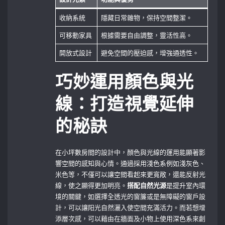
收納系統
隱藏日常雜物，保持空間整潔。
可移動家具
根據需要自由調整，靈活性高。
開放式設計
避免空間的壓迫感，增強通透性。
巧妙運用顏色與光
線：打造視覺延伸
的秘訣
在小坪數房間的設計中，顏色與光線的運用能顯著影
響空間的感知與心情。通過採用淺色系例如淺灰色、
米色等，不僅可以讓空間看起來更寬敞，還能反射光
線，使之顯得更加明亮。
搭配自然光源
是提升室內環
境的關鍵，如選擇全透光的窗簾或是無障礙的窗戶設
計，可以讓阳光自然灑入使空間充滿活力。而若想增
添層次感，可以藉由在牆面及小物上使用深色系來創