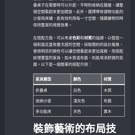
疊桌子在需要時可以升起，平時則收納在牆邊，讓整
個空間看起來更加開放。此外，選擇帶有儲物功能的
沙發與床鋪，能有效利用每一寸空間，隱藏雜物同時
保持整潔的視覺效果。
在搭配方面，可以考慮
色彩
和
材質
的協調，以營造一
個和諧且富有層次感的空間。採取簡約的設計風格，
使用明亮的顏色可以讓空間看起來更加寬敞。而搭配
紋理豐富的家具，如木質或布藝，則能增添舒適的氛
圍。以下是一個簡單的搭配示例：
家具類型
顏色
材質
折疊桌
白色
木質
收納沙發
淺灰色
布藝
多功能床
米色
實木
裝飾藝術的布局技