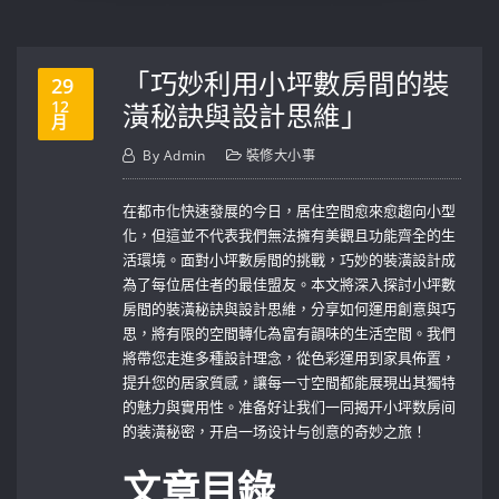
「巧妙利用小坪數房間的裝
29
12
潢秘訣與設計思維」
月
By
Admin
裝修大小事
在都市化快速發展的今日，居住空間愈來愈趨向小型
化，但這並不代表我們無法擁有美觀且功能齊全的生
活環境。面對小坪數房間的挑戰，巧妙的裝潢設計成
為了每位居住者的最佳盟友。本文將深入探討小坪數
房間的裝潢秘訣與設計思維，分享如何運用創意與巧
思，將有限的空間轉化為富有韻味的生活空間。我們
將帶您走進多種設計理念，從色彩運用到家具佈置，
提升您的居家質感，讓每一寸空間都能展現出其獨特
的魅力與實用性。准备好让我们一同揭开小坪数房间
的装潢秘密，开启一场设计与创意的奇妙之旅！
文章目錄