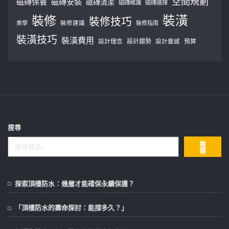
空間規劃
磁磚保養
磁磚安裝
磁磚清潔
磁磚維護
磁磚選擇
裝修
裝潢
裝修技巧
美學
裝修建議
裝修指南
裝潢技巧
裝潢費用
設計理念
設計趨勢
預算
設計靈感
搜尋
搜
尋
探索頂樓防水：幾層才能確保永續保護？
「頂樓防水的壽命探討：能撐多久？」