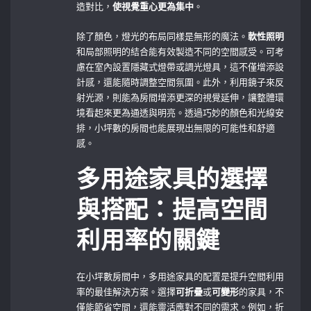
造對比，
使視覺重心更為集中
。
除了顏色，燈光的布局同樣是無形的魔法。
軟性照明
和局部照明的結合能有效製造不同的空間感受。可考
慮在室內設置隱藏式燈帶或調光燈具，這不僅增添設
計感，還能隨時調整空間氛圍。此外，利用鏡子來反
射光源，則能為房間增添更深的視覺延伸，讓整體環
境看起來更為通透與明亮。透過巧妙的顏色和光線安
排，小坪數的房間也能展現出無限的可能性和舒適
感。
多用途家具的選擇
與搭配：提高空間
利用率的關鍵
在小坪數房間中，多用途家具的配置是提升空間利用
率的最佳解決方案。選擇
可折疊
或
可變形
的家具，不
僅能節省空間，還能靈活應對不同的需求。例如，折