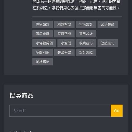
間成為一個理想的避風港。最終，記住，設計的力量
在於創造，讓我們用心去發掘那無窮無盡的可能性。
住宅設計
創意空間
室內設計
家居裝飾
家居靈感
家庭空間
實用設計
小坪數房間
小空間
收納技巧
改造技巧
空間利用
裝潢秘訣
設計思維
風格搭配
搜尋商品
Go