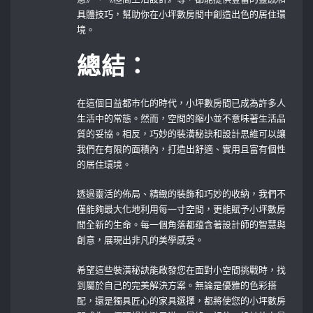
具體技巧，幫助你在小坪數房間中創造出色的居住環
境。
總結：
在這個日益都市化的時代，小坪數房間已成為許多人
生活中的常態。然而，空間的縮小並不意味著生活品
質的妥協。相反，巧妙的裝潢秘訣和設計思維可以讓
我們在有限的面積內，打造出舒適、實用且富有個性
的居住環境。
透過靈活的佈局、精緻的裝飾和巧妙的收納，我們不
僅能夠最大化地利用每一寸空間，更能賦予小坪數房
間全新的生命。每一個角落都蕴含著設計師的智慧與
創意，展現出非凡的美學感受。
希望這些裝潢秘訣能啟發您在面對小空間挑戰時，找
到屬於自己的完美解決方案。無論是優雅的色彩搭
配，還是獨具匠心的家具選擇，都將使您的小坪數房