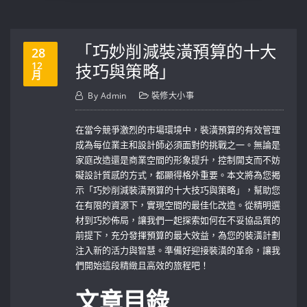
「巧妙削減裝潢預算的十大
28
12
技巧與策略」
月
By
Admin
裝修大小事
在當今競爭激烈的市場環境中，裝潢預算的有效管理
成為每位業主和設計師必須面對的挑戰之一。無論是
家庭改造還是商業空間的形象提升，控制開支而不妨
礙設計質感的方式，都顯得格外重要。本文將為您揭
示「巧妙削減裝潢預算的十大技巧與策略」，幫助您
在有限的資源下，實現空間的最佳化改造。從精明選
材到巧妙佈局，讓我們一起探索如何在不妥協品質的
前提下，充分發揮預算的最大效益，為您的裝潢計劃
注入新的活力與智慧。準備好迎接裝潢的革命，讓我
們開始這段精緻且高效的旅程吧！
文章目錄