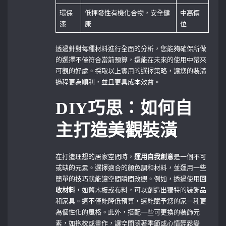
環保
低揮發性有機化合物，安全健
中高價
漆
康
位
透過針對每種材料進行全面的分析，您能夠確保所做
的選擇不僅符合當前預算，還能在未來的使用中帶來
可觀的好處。採取以上實用的選擇策略，讓您的裝潢
過程更為順利，並且更具成本效益。
DIY巧思：如何自
主打造美觀裝潢
在打造理想的居家空間時，
運用自我創意
是一個不可
或缺的元素。選擇適合的顏色調和材料，並運用一些
簡單的技巧就能讓空間瞬間改觀。例如，透過使用
回
收材料
，如舊木板或布料，可以創造出獨特的裝飾品
和家具。這不僅能降低預算，還能賦予您的家一種更
為個性化的風格。此外，搭配一些可更換的裝飾元
素，如抱枕或畫作，讓空間隨著季節或心情輕鬆變