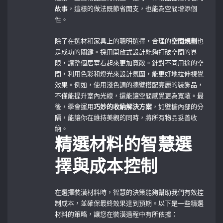
故事，這樣的做法既節省開支，也能為空間增添個
性。
除了在選材和家具上的聰明選擇，合理的
空間規劃
也
是成功的關鍵。採用開放式設計能夠打破空間的界
限，讓整個居室看起來更加寬敞。針對不同用途的空
間，利用色彩和燈光來設計氛圍，能更好地拉伸視覺
效果。例如，使用淺色調的牆壁搭配亮麗的裝飾品，
不僅能提升室內光線，還能讓空間感覺更為寬敞。最
後，學會運用
巧妙的收納解決方案
，如壁櫥內部的分
隔，能讓你在維持美觀的同時，將所有物品妥善收
納。
精選材料的智慧選
擇與成本控制
在選擇裝潢材料時，智慧的決策能夠幫助我們有效控
制成本，並確保最終效果達到預期。以下是一些精選
材料的策略，讓您在裝潢過程中有所依據：