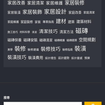
家居裝修
家居改善
家居清潔
家居維護
家居設計
家居裝飾
家居裝潢
家庭改善
家庭清潔
建材
建築材料
建築
家庭裝修
家庭維護
家裝
專業指南
磁磚
清潔技巧
清潔方法
施工技巧
材料科學
清潔
空間規劃
磁磚保養
磁磚安裝
磁磚清潔
磁磚維護
磁磚選擇
裝修
裝潢
裝修技巧
美學
裝修建議
裝修指南
裝潢技巧
裝潢費用
設計理念
設計趨勢
預算
設計靈感
搜尋