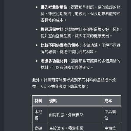
優先考量耐用性：
選擇那些耐磨、易於維護的材
料，雖然初期投資可能較高，但長期來看能夠節
省翻修的成本。
搜尋環保材料：
這類材料不僅對環境友好，還能
提升室內空氣品質，減少未來的健康支出。
比較不同供應商的價格：
多做功課，了解不同品
牌的報價，挑選性價比高的材料。
考慮多功能材料：
選擇那些可應用於多個用途的
材料，可以有效降低整體開支。
此外，計畫預算時應考慮到不同材料的長期成本效
益，因此不妨參考以下簡單表格：
材料
優點
成本
木地
中高價
耐用性強，外觀自然
板
位
瓷磚
易於清潔，種類多樣
中價位