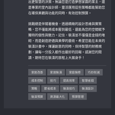
出更智慧的決策。無論您是打造夢想家園的業主，還
是專業的室內設計師，靈活運用這些策略都能幫助您
在確保美觀與功能的同時，有效控制預算。
挑戰總是伴隨著機會，透過精緻的設計思維與實策
略，您不僅能將成本壓到最低，還能為您的空間賦予
獨特的個性與魅力。記住，裝潢並不僅僅是金錢的堆
砌，而是創造舒適與美學的藝術。希望您能在未來的
裝潢計畫中，揮灑創意的同時，保持智慧的財務規
劃，讓每一分投入都作出最好的回報。感謝您的閱
讀，期待您在裝潢的旅程上大展身手！
家居改善
家居裝潢
家庭裝修
巧妙削減
成本控制
技巧
提高效率
智慧省錢
策略
節省成本
裝潢技巧
裝潢設計
裝潢預算
資源最大化
預算管理