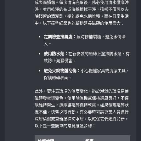
成表面損傷。每次清洗完畢後，務必使用清水徹底沖
淨，並用乾淨的布或海綿擦拭干淨，這樣不僅可以去
除殘留的清潔劑，還能避免水垢堆積。而在日常生活
中，以下這些細節也能幫助延長磁磚的使用壽命：
定期檢查接縫處：
及時修補裂縫，避免水份滲
入。
使用防水劑：
在新安裝的磁磚上塗抹防水劑，有
效防止潮濕侵害。
避免尖銳物體刮傷：
小心搬運家具或清潔工具，
保護磁磚表面。
此外，要注意環境的濕度變化，過於潮濕的環境易使
磁磚發霉與變色。使用除濕機或保持通風良好，不僅
能維持衛生，還能讓磁磚保持乾爽。如果發現磁磚狀
況不佳，快些採取行動。有必要時可請專業人員進行
深層清潔或重新塗抹防水層，以確保它們始終如新。
以下是一些簡單的常見維護步驟：
維護步驟
頻率