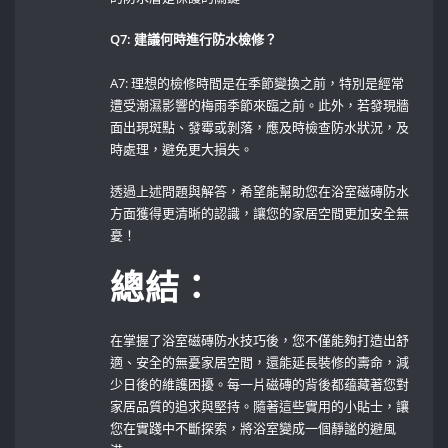
Q7: 建議何時進行防水檢修？
A7: 理想的檢修時間是在季節變換之前，特別是經常
遭受潮濕影響的梅雨季節來臨之前。此外，若發現牆
面出現斑點、發霉或剝落，應及時檢查防水狀況，及
時處理，避免更大損失。
透過上述問題與解答，希望能幫助您在浴室磁磚防水
方面獲得更清晰的認識，讓您的家居空間更加安全無
憂！
總結：
在掌握了浴室磁磚防水技巧後，您不僅能夠打造出舒
適、安全的無憂家居空間，還能延長裝修的壽命，減
少日後的維護困擾。每一片磁磚的背後都蕴藏著您對
家居品質的追求與堅持。隨著這些實用的小貼士，讓
您在實踐中不斷探索，將浴室變成一個靜謐的避風