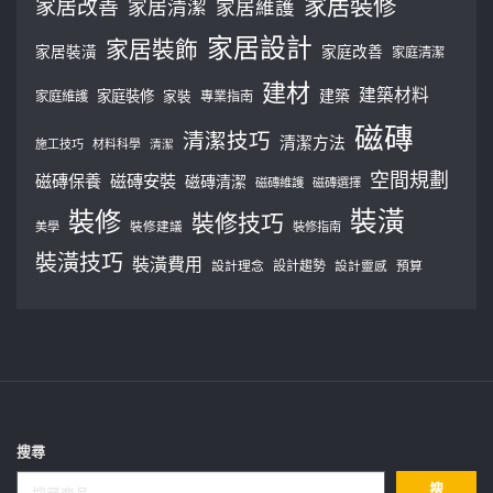
家居裝修
家居改善
家居清潔
家居維護
家居設計
家居裝飾
家居裝潢
家庭改善
家庭清潔
建材
建築材料
建築
家庭裝修
家庭維護
家裝
專業指南
磁磚
清潔技巧
清潔方法
施工技巧
材料科學
清潔
空間規劃
磁磚保養
磁磚安裝
磁磚清潔
磁磚維護
磁磚選擇
裝修
裝潢
裝修技巧
美學
裝修建議
裝修指南
裝潢技巧
裝潢費用
設計理念
設計趨勢
預算
設計靈感
搜尋
搜