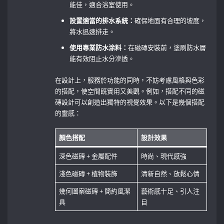
能佳，適合浴室使用。
設置適當的排水系統：
確保地面有合理的坡度，
將水迅速排走。
使用專業防水涂料：
在磁磚安裝前，塗刷防水層
能有效阻止水分滲透。
在設計上，服務於功能的同時，不妨考慮風格與色彩
的搭配，使空間既實用又美觀。例如，搭配不同的磁
磚設計可以創造出獨特的視覺效果。以下是幾個搭配
的靈感：
顏色搭配
設計效果
深色磁磚 + 金屬配件
時尚、現代感強
淺色磁磚 + 植物裝飾
清新自然、放鬆心情
幾何圖案磁磚 + 簡約風潔
藝術感十足、引人注
具
目