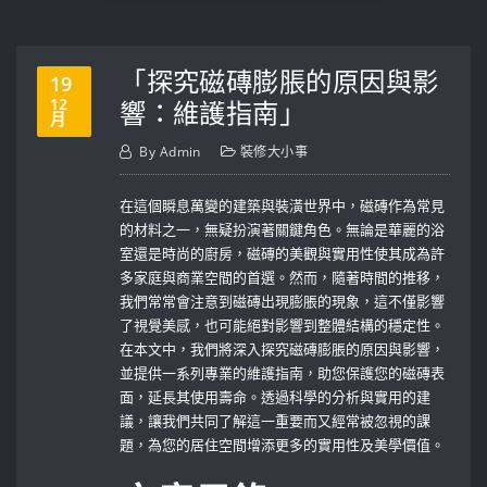
「探究磁磚膨脹的原因與影
19
12
響：維護指南」
月
By
Admin
裝修大小事
在這個瞬息萬變的建築與裝潢世界中，磁磚作為常見
的材料之一，無疑扮演著關鍵角色。無論是華麗的浴
室還是時尚的廚房，磁磚的美觀與實用性使其成為許
多家庭與商業空間的首選。然而，隨著時間的推移，
我們常常會注意到磁磚出現膨脹的現象，這不僅影響
了視覺美感，也可能絕對影響到整體結構的穩定性。
在本文中，我們將深入探究磁磚膨脹的原因與影響，
並提供一系列專業的維護指南，助您保護您的磁磚表
面，延長其使用壽命。透過科學的分析與實用的建
議，讓我們共同了解這一重要而又經常被忽視的課
題，為您的居住空間增添更多的實用性及美學價值。