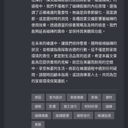
過程中，我們不僅揭示了磁磚膨脹的內在原理，還強
調了正確維護的重要性。無論是與季節變化、濕度調
節，或是選材時的洞見，各種因素交織影響著磁磚的
使用效果。透過適當的保養策略及及時的檢查，我們
能夠延長磁磚的壽命，並保持其美觀與功能。
在未來的維護中，讓我們保持警覺，隨時檢視磁磚的
狀況，並根據指南採取合適的行動。這不僅是對家居
環境的責任，更是對生活品質的追求。希望本篇文章
能為您提供實用的見解，助您在美麗而耐用的空間
中，享受無憂的生活。倘若在維護過程中遇到任何疑
問，請隨時回顧本指南，或諮詢專業人士，共同為您
的家居環境保駕護航。
原因
室內設計
家居維護
家裝
建材
建築
影響
施工技巧
材料科學
磁磚
磁磚維護
磁磚選擇
維修技巧
維護指南
膨脹