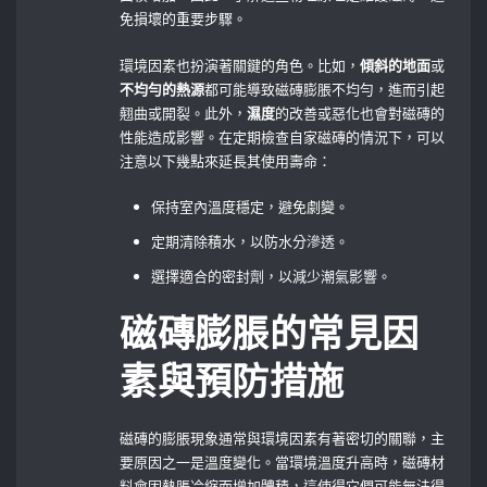
免損壞的重要步驟。
環境因素也扮演著關鍵的角色。比如，
傾斜的地面
或
不均勻的熱源
都可能導致磁磚膨脹不均勻，進而引起
翹曲或開裂。此外，
濕度
的改善或惡化也會對磁磚的
性能造成影響。在定期檢查自家磁磚的情況下，可以
注意以下幾點來延長其使用壽命：
保持室內溫度穩定，避免劇變。
定期清除積水，以防水分滲透。
選擇適合的密封劑，以減少潮氣影響。
磁磚膨脹的常見因
素與預防措施
磁磚的膨脹現象通常與環境因素有著密切的關聯，主
要原因之一是溫度變化。當環境溫度升高時，磁磚材
料會因熱脹冷縮而增加體積，這使得它們可能無法得