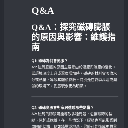
Q&A
Q&A：探究磁磚膨脹
的原因與影響：維護指
南
Q1: 磁磚為何會膨脹？
A1:
磁磚膨脹的原因主要是由於溫度與濕度的變化。
當環境溫度上升或濕度增加時，磁磚的材料會吸收水
分或熱量，導致其體積膨脹。特別是在夏季高溫或潮
濕的環境下，膨脹現象更為明顯。
Q2: 磁磚膨脹會對家居造成哪些影響？
A2:
磁磚的膨脹可能導致多種問題，包括磁磚的裂
縫、翹起或脫落。在一些情況下，膨脹也可能影響到
周圍的結構，例如牆壁或地基，最終可能造成更嚴重