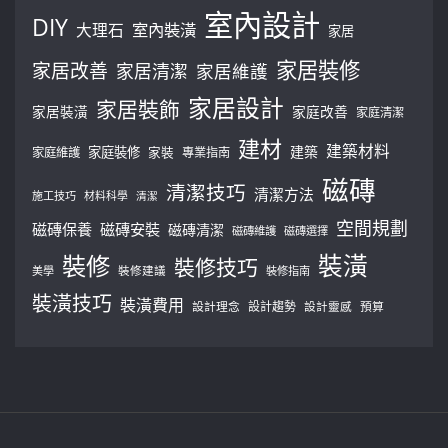
室內設計
DIY
大理石
室內裝潢
家居
家居裝修
家居改善
家居清潔
家居維護
家居設計
家居裝飾
家居裝潢
家庭改善
家庭清潔
建材
建築材料
建築
家庭裝修
家庭維護
家裝
專業指南
磁磚
清潔技巧
清潔方法
施工技巧
材料科學
清潔
空間規劃
磁磚保養
磁磚安裝
磁磚清潔
磁磚維護
磁磚選擇
裝修
裝潢
裝修技巧
美學
裝修建議
裝修指南
裝潢技巧
裝潢費用
設計理念
設計趨勢
預算
設計靈感