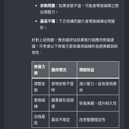
安裝問題：
如果安裝不當，可能會導致磁磚之間
出現壓力。
基底不穩：
下方結構的變化會導致磁磚出現變
形。
針對上述問題，應依據評估結果進行相應的修復建
議。可考慮以下修復方案來確保磁磚的長期美觀與耐
用性：
修復方
適用情況
預期效益
案
調整安
發現安裝不當
減少壓力，延長使用壽
裝
時
命
更換磁
嚴重變形或損
恢復美觀，提升耐久性
磚
壞
加強基
基底不穩定
改善整體穩定性
底