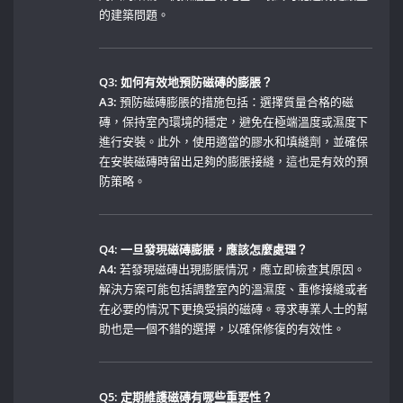
的建築問題。
Q3: 如何有效地預防磁磚的膨脹？
A3:
預防磁磚膨脹的措施包括：選擇質量合格的磁
磚，保持室內環境的穩定，避免在極端溫度或濕度下
進行安裝。此外，使用適當的膠水和填縫劑，並確保
在安裝磁磚時留出足夠的膨脹接縫，這也是有效的預
防策略。
Q4: 一旦發現磁磚膨脹，應該怎麼處理？
A4:
若發現磁磚出現膨脹情況，應立即檢查其原因。
解決方案可能包括調整室內的溫濕度、重修接縫或者
在必要的情況下更換受損的磁磚。尋求專業人士的幫
助也是一個不錯的選擇，以確保修復的有效性。
Q5:‌ 定期維護磁磚有哪些重要性？