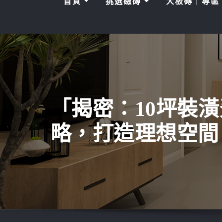
首頁
挑選磁磚
大板磚｜專
「揭密：10坪裝
略，打造理想空間