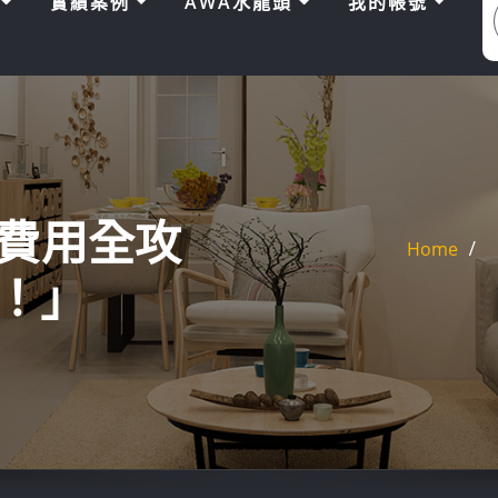
區
實績案例
AWA水龍頭
我的帳號
潢費用全攻
Home
！」