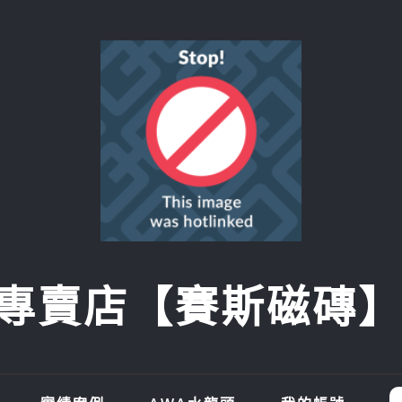
賣店【賽斯磁磚】SI