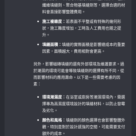
纖維填縫劑、聚合物基填縫劑等，選擇合適的材
料會直接影響整體費用。
施工複雜度：
若表面不平整或有特殊的幾何形
狀，施工難度增加，工時及人工費用也隨之提
升。
填縫面積：
填縫的實際面積是影響總成本的重要
因素，面積越大，費用相對會更高。
另外，影響磁磚填縫的還有外部環境及維護要求。過
於潮濕的環境可能會導致填縫劑的選擇有所不同，從
而影響材料的應用壽命。以下是一些需要考慮的因
素：
環境潮濕度：
在浴室或廚房等潮濕環境內，需選
擇專為高濕度環境設計的填縫材料，以防止發霉
及劣化。
顏色和風格：
填縫劑的顏色選擇也會影響整體外
觀，特別是對於設計感強的空間，可能需要支付
額外的成本。