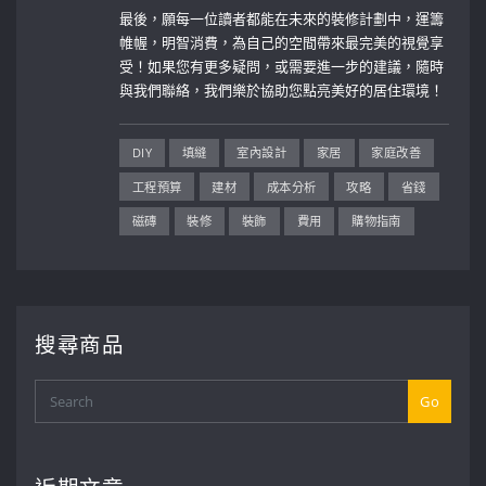
最後，願每一位讀者都能在未來的裝修計劃中，運籌
帷幄，明智消費，為自己的空間帶來最完美的視覺享
受！如果您有更多疑問，或需要進一步的建議，隨時
與我們聯絡，我們樂於協助您點亮美好的居住環境！
DIY
填縫
室內設計
家居
家庭改善
工程預算
建材
成本分析
攻略
省錢
磁磚
裝修
裝飾
費用
購物指南
搜尋商品
Go