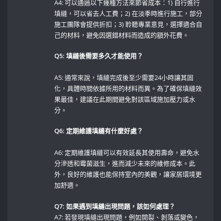
A4: 可以通過以下幾種方法來節省成本：1)‌ 自行進行
填縫，可以省去人工費；2) 在淡季時進行施工，部分
施工團隊會提供折扣；3)⁣ 聆聽專業意見，選擇適合自
己的材料，避免因選錯材料而造成的額外花費。
Q5: 填縫後需要多久才能使用？
A5: ⁢通常來說，填縫完成後至少需要24小時讓其固
化，具體時間依據所用的材料而異。為了確保填縫效
果最佳，建議在此期間避免對該區域施加壓力或水
分。
Q6: 定期維護填縫有什麼好處？
A6:​ 定期維護填縫可以有效延長其使用壽命，避免水
分滲透和霉菌滋生，進而減少未來的維修成本。此
外，良好的維護也能保持室內的美觀，讓家居環境更
加舒適。
Q7: 如果遇到填縫出現問題，該如何處理？
A7: 若發現填縫出現問題，例如開裂、剝落或變色，