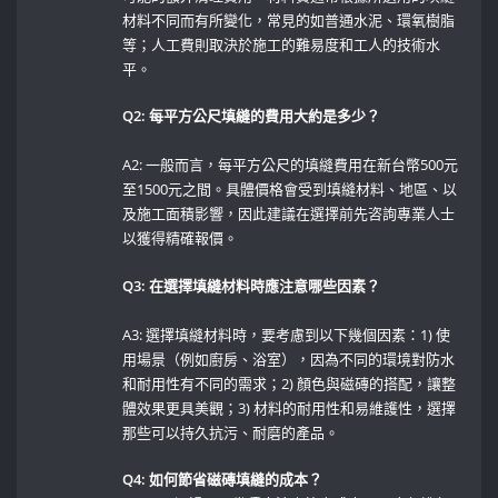
材料不同而有所變化，常見的如普通水泥、環氧樹脂
等；人工費則取決於施工的難易度和工人的技術水
平。
Q2: 每平方公尺填縫的費用大約是多少？
A2: 一般而言，每平方公尺的填縫費用在新台幣500元
至1500元之間。具體價格會受到填縫材料、地區、以
及施工面積影響，因此建議在選擇前先咨詢專業人士
以獲得精確報價。
Q3: 在選擇填縫材料時應注意哪些因素？
A3: 選擇填縫材料時，要考慮到以下幾個因素：1) 使
用場景（例如廚房、浴室），因為不同的環境對防水
和耐用性有不同的需求；2) ‌顏色與磁磚的搭配，讓整
體效果更具美觀；3) 材料的耐用性和易維護性，選擇
那些可以持久抗污、耐磨的產品。
Q4: ⁢如何節省磁磚填縫的成本？