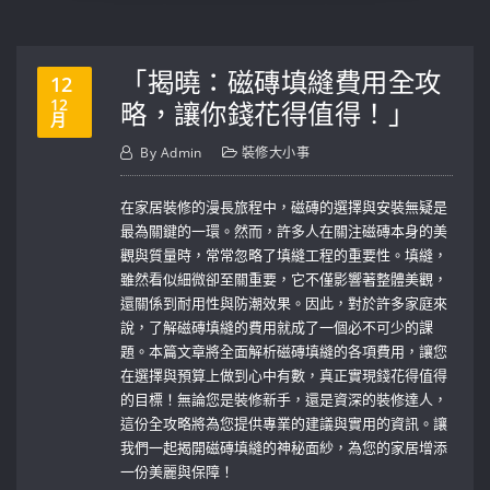
「揭曉：磁磚填縫費用全攻
12
12
略，讓你錢花得值得！」
月
By
Admin
裝修大小事
在家居裝修的漫長旅程中，磁磚的選擇與安裝無疑是
最為關鍵的一環。然而，許多人在關注磁磚本身的美
觀與質量時，常常忽略了填縫工程的重要性。填縫，
雖然看似細微卻至關重要，它不僅影響著整體美觀，
還關係到耐用性與防潮效果。因此，對於許多家庭來
說，了解磁磚填縫的費用就成了一個必不可少的課
題。本篇文章將全面解析磁磚填縫的各項費用，讓您
在選擇與預算上做到心中有數，真正實現錢花得值得
的目標！無論您是裝修新手，還是資深的裝修達人，
這份全攻略將為您提供專業的建議與實用的資訊。讓
我們一起揭開磁磚填縫的神秘面紗，為您的家居增添
一份美麗與保障！