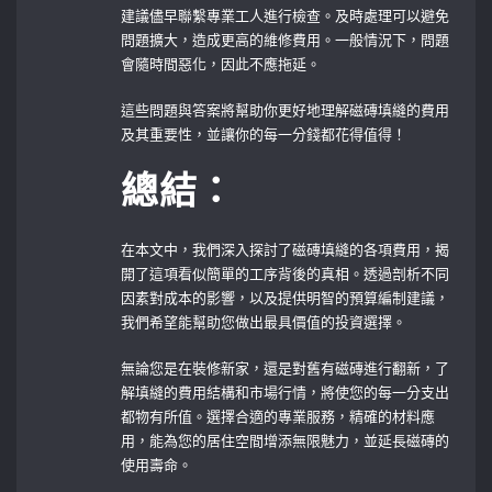
建議儘早聯繫專業工人進行檢查。及時處理可以避免
問題擴大，造成更高的維修費用。一般情況下，問題
會隨時間惡化，因此不應拖延。
這些問題與答案將幫助你更好地理解磁磚填縫的費用
及其重要性，並讓你的每一分錢都花得值得！
總結：
在本文中，我們深入探討了磁磚填縫的各項費用，揭
開了這項看似簡單的工序背後的真相。透過剖析不同
因素對成本的影響，以及提供明智的預算編制建議，
我們希望能幫助您做出最具價值的投資選擇。
無論您是在裝修新家，還是對舊有磁磚進行翻新，了
解填縫的費用結構和市場行情，將使您的每一分支出
都物有所值。選擇合適的專業服務，精確的材料應
用，能為您的居住空間增添無限魅力，並延長磁磚的
使用壽命。