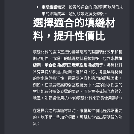
定期維護需求：
投資於適合的填縫劑可以降低未
來的維護成本，避免頻繁更換及修復。
選擇適合的填縫材
料，提升性價比
填縫材料的選擇直接影響著磁磚的整體裝修效果和長
期耐用性。市場上的填縫材料種類繁多，包含
水性填
縫劑
、
聚合物填縫劑
及
環氧樹脂填縫劑
等，每種材料
各有其特點和適用範圍。選擇時，除了考量填縫材料
的耐水性與抗汙性，還需要注意其適用的環境因素。
例如，在濕度較高的浴室或廚房中，選擇耐水性強的
材料能有效避免發霉的問題，而在室外或陽光直射的
地區，則建議使用抗UV的填縫材料來延長使用壽命。
在選擇合適的填縫材料時，考量其性價比是非常重要
的。以下是一些加分項目，可幫助你做出更明智的決
策：