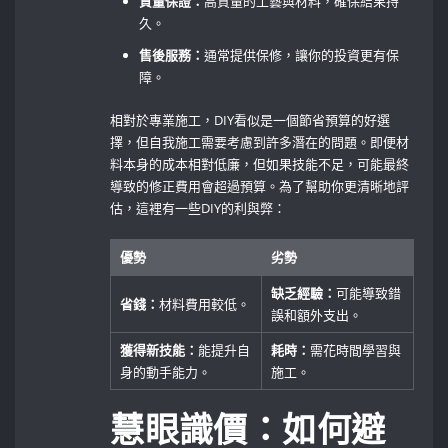
質量保證：
高質量的工藝與材料，確保結果持
久。
售後服務：
通常提供保修，讓你的投資更有保
障。
相對於專業施工，DIY看似是一個節省預算的好選
擇，但自我施工需要考慮到許多潛在的問題。即便材
料本身的成本相對低廉，但如果技能不足，可能最終
導致的修正費用會超過預算。為了幫助你更清晰地評
估，這裡有一些DIY的利與弊：
優勢
劣勢
缺乏經驗：
可能導致錯
省錢：
材料費用較低。
誤和額外支出。
獲得新技能：
能提升自
耗時：
需花時間學習與
身的動手能力。
施工。
慧眼識價：如何避