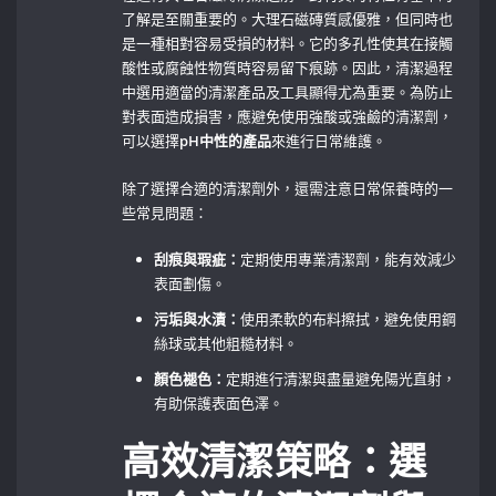
了解是至關重要的。大理石磁磚質感優雅，但同時也
是一種相對容易受損的材料。它的多孔性使其在接觸
酸性或腐蝕性物質時容易留下痕跡。因此，清潔過程
中選用適當的清潔產品及工具顯得尤為重要。為防止
對表面造成損害，應避免使用強酸或強鹼的清潔劑，
可以選擇
pH中性的產品
來進行日常維護。
除了選擇合適的清潔劑外，還需注意日常保養時的一
些常見問題：
刮痕與瑕疵：
定期使用專業清潔劑，能有效減少
表面劃傷。
污垢與水漬：
使用柔軟的布料擦拭，避免使用鋼
絲球或其他粗糙材料。
顏色褪色：
定期進行清潔與盡量避免陽光直射，
有助保護表面色澤。
高效清潔策略：選