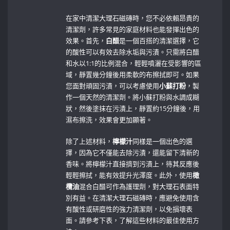
在家中清潔大理石磁磚時，您不必依賴昂貴的
清潔劑，許多常見的家庭材料也能發揮出色的
效果。首先，
白醋
是一個百搭的清潔選擇，它
的酸性可以有效去除水垢與污漬。只需將白醋
和水以1:1的比例混合，輕輕噴灑在受影響的區
域，靜置幾分鐘後用柔軟的布擦拭即可。如果
您面對頑固污漬，可以考慮使用
小蘇打粉
，製
作一個天然的清潔劑。將小蘇打粉與水調成糊
狀，然後塗抹在污漬上，靜置約15分鐘後，用
濕布擦洗，效果會更加顯著。
除了上述材料，
檸檬汁
同樣是一個出色的選
擇，因為它不僅能去除污漬，還能留下清新的
香味。將檸檬汁直接擠到污漬上，待其反應後
輕輕擦拭，能有效提升光澤度。此外，使用
橄
欖油
混合白醋可作為護理劑，對大理石表面特
別有益。在清潔大理石磁磚時，應避免使用含
有酸性或研磨性的強力清潔劑，以免損壞表
面。請參考下表，了解這些材料的最佳使用方