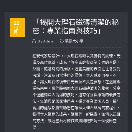
「揭開大理石磁磚清潔的秘
22
12
密：專業指南與技巧」
月
By
Admin
裝修大小事
在現代家居設計中，大理石磁磚以其獨特的紋理、光
澤及高雅氣質，成為了許多家庭與商業空間的首選。
然而，隨著時間的推移，這些美麗的表面往往會受到
污垢、污漬及日常使用的侵蝕，令人感到沮喪。不
過，讓大理石恢復昔日光輝並不只是夢想！在這篇專
業指南中，我們將揭開大理石磁磚清潔的秘密，分享
不僅能夠深入清潔的技巧，還有保養與維護的最佳方
法。無論您是居家使用者，還是專業清潔人員，這些
實用的建議都將幫助您在護理大理石磁磚的旅程中，
獲得令人驚艷的成果。讓我們一起探索，如何以正確
的方法，讓這些石材傑作繼續閃耀於每一個優雅空
間！