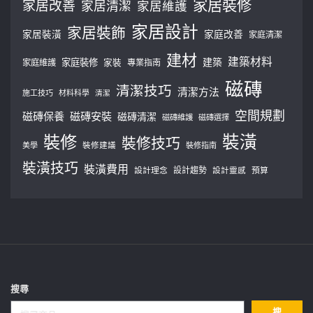
家居裝修
家居改善
家居清潔
家居維護
家居設計
家居裝飾
家居裝潢
家庭改善
家庭清潔
建材
建築材料
建築
家庭裝修
家庭維護
家裝
專業指南
磁磚
清潔技巧
清潔方法
施工技巧
材料科學
清潔
空間規劃
磁磚保養
磁磚安裝
磁磚清潔
磁磚維護
磁磚選擇
裝修
裝潢
裝修技巧
美學
裝修建議
裝修指南
裝潢技巧
裝潢費用
設計理念
設計趨勢
預算
設計靈感
搜尋
搜