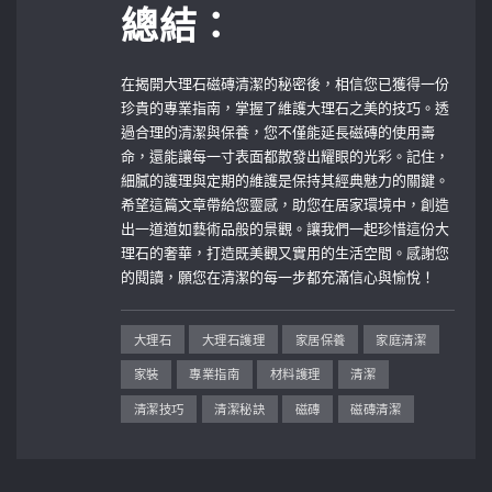
總結：
在揭開大理石磁磚清潔的秘密後，相信您已獲得一份
珍貴的專業指南，掌握了維護大理石之美的技巧。透
過合理的清潔與保養，您不僅能延長磁磚的使用壽
命，還能讓每一寸表面都散發出耀眼的光彩。記住，
細膩的護理與定期的維護是保持其經典魅力的關鍵。
希望這篇文章帶給您靈感，助您在居家環境中，創造
出一道道如藝術品般的景觀。讓我們一起珍惜這份大
理石的奢華，打造既美觀又實用的生活空間。感謝您
的閱讀，願您在清潔的每一步都充滿信心與愉悅！
大理石
大理石護理
家居保養
家庭清潔
家裝
專業指南
材料護理
清潔
清潔技巧
清潔秘訣
磁磚
磁磚清潔