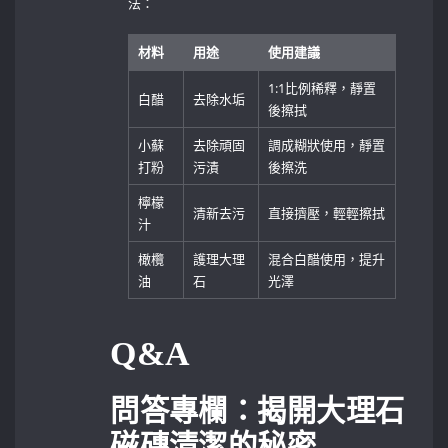
法：
材料
用途
使用建議
1:1比例稀釋，靜置
白醋
去除水垢
後擦拭
小蘇
去除頑固
調成糊狀使用，靜置
打粉
污漬
後擦洗
檸檬
清新去污
直接擠壓，輕輕擦拭
汁
橄欖
護理大理
混合白醋使用，提升
油
石
光澤
Q&A
問答專欄：揭開大理石
磁磚清潔的秘密