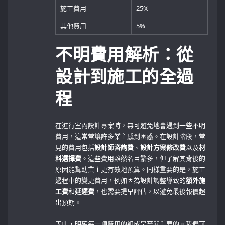
施工費用
25%
其他費用
5%
不明費用解析：從
設計到施工的全過
程
在進行室內設計專案時，無可避免地會遇到一些不明
費用，這常常讓許多業主感到困惑。在設計階段，常
見的費用包括
設計師咨詢費
、
設計方案修改費
以及
材
料選擇費
。這些費用雖然名目繁多，但了解其背後的
原因能幫助業主更有效地預算。同樣重要的是，施工
過程中的變更費用，例如因為設計調整導致的
額外施
工費
和
延遲費
，也需要提早評估，以避免最後報價超
出預期。
因此，明確每一項費用的組成是至關重要的。我們可