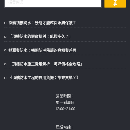
搜
尋
探索頂樓防水：幾層才能確保永續保護？
「頂樓防水的壽命探討：能撐多久？」
抓漏與防水：揭開防潮秘籍的真相與差異
「頂樓防水施工費用解析：每坪價格全攻略」
《頂樓防水工程的費用負擔：誰來買單？》
營業時間：
周一到周日
12:00~21:00
連絡電話：