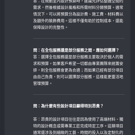
答：在規劃室內設計預算時，建議先評估整體空間的
需求，然後根據設計風格和所需材料分類預算。通常
情況下，可以將預算分為設計費、施工費、材料費以
及額外的裝飾費用。這樣不僅有助於控制成本，還能
保障設計的完整性。
問：在全包服務還是部分服務之間，應如何選擇？
答：選擇全包服務還是部分服務主要取決於個人的需
求和預算。如果客戶希望一切都由專業團隊來統籌安
排，則全包服務會更為合適；而如果已經有部分項目
由自己負責，則可以選擇部分服務，這樣能更靈活地
管理預算。
問：為什麼有些設計項目顯得特別昂貴？
答：昂貴的設計項目往往是因為使用了高端材料、獨
特的設計概念或需專業工匠完成特定工序。這類項目
通常還涉及到細緻的工藝、時間的投入以及定制化的