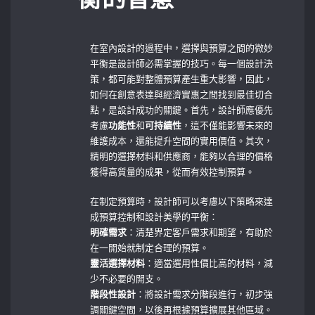
在室內設計的過程中，選擇與預算之間的微妙
平衡是設計師必需掌握的技巧。每一個設計決
策，都可能對整體預算產生重大影響，因此，
如何在創意表達與經濟實惠之間找到最佳切合
點，是設計成功的關鍵。首先，設計師應優先
考慮
功能性
和
可持續性
，這不僅能影響未來的
維護成本，還能提升空間的實用價值。其次，
精明的選擇材料和供應商，能夠以合理的價格
獲得高質量的成果，從而有效控制預算。
在制定預算時，設計師可以考慮以下策略來達
成預算控制和設計美學的平衡：
明確需求
：清楚界定客戶需求和期望，有助於
在一開始就制定合理的預算。
靈活選擇材料
：適當選用性價比高的材料，減
少不必要的開支。
階段性設計
：將設計需求分階段進行，初步強
調關鍵空間，以後再根據預算擴展其他區域。