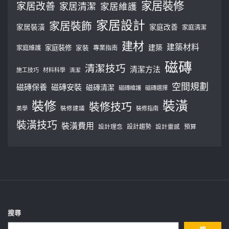
家居裝修
家居改善
家居清潔
家居維護
家居設計
家居裝飾
家居裝潢
家庭改善
家庭清潔
建材
建築材料
建築
家庭裝修
家庭維護
家裝
專業指南
磁磚
清潔技巧
清潔方法
施工技巧
材料科學
清潔
空間規劃
磁磚保養
磁磚安裝
磁磚清潔
磁磚維護
磁磚選擇
裝修
裝潢
裝修技巧
美學
裝修建議
裝修指南
裝潢技巧
裝潢費用
設計理念
設計趨勢
預算
設計靈感
搜尋