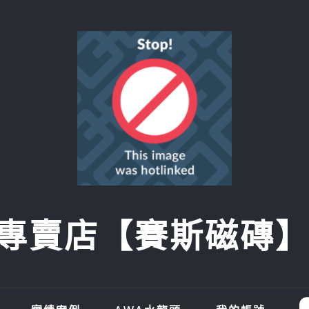
賣店【賽斯磁磚】SI