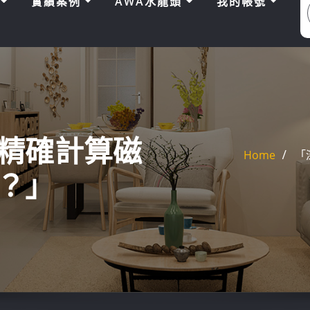
區
實績案例
AWA水龍頭
我的帳號
精確計算磁
Home
「
？」