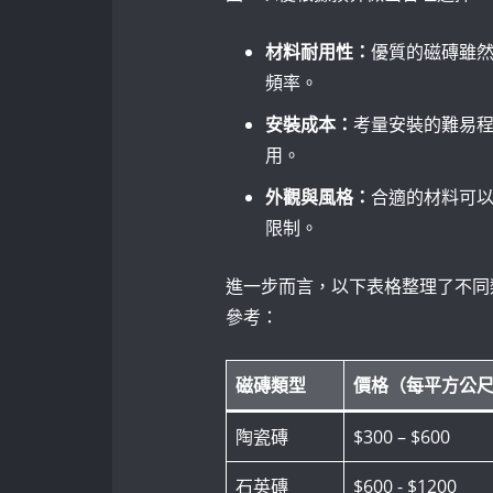
材料耐用性：
優質的磁磚雖
頻率。
安裝成本：
考量安裝的難易
用。
外觀與風格：
合適的材料可
限制。
進一步而言，以下表格整理了不同
參考：
磁磚類型
價格（每平方公
陶瓷磚
$300 – $600
石英磚
$600 -⁤ $1200