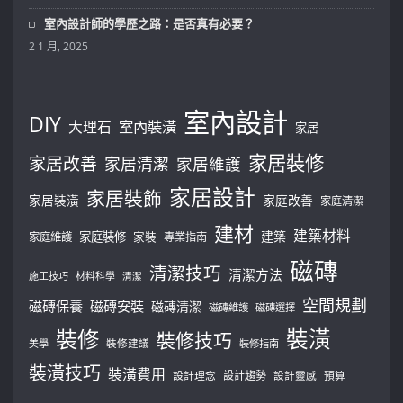
室內設計師的學歷之路：是否真有必要？
2 1 月, 2025
室內設計
DIY
大理石
室內裝潢
家居
家居裝修
家居改善
家居清潔
家居維護
家居設計
家居裝飾
家居裝潢
家庭改善
家庭清潔
建材
建築材料
建築
家庭裝修
家庭維護
家裝
專業指南
磁磚
清潔技巧
清潔方法
施工技巧
材料科學
清潔
空間規劃
磁磚保養
磁磚安裝
磁磚清潔
磁磚維護
磁磚選擇
裝修
裝潢
裝修技巧
美學
裝修建議
裝修指南
裝潢技巧
裝潢費用
設計理念
設計趨勢
預算
設計靈感