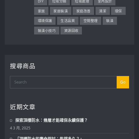
DIY
垃圾分類
垃圾處理
室內設計
家居
家居裝潢
家庭改善
清潔
環保
環境保護
生活品質
空間整理
裝潢
裝潢小技巧
資源回收
搜尋商品
Go
近期文章
探索頂樓防水：幾層才能確保永續保護？
4 3 月, 2025
「頂樓防水的壽命探討：能撐多久？」