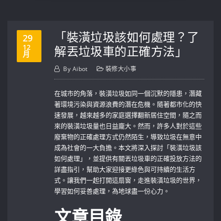
「裝潢垃圾該如何處理？了
29
12
解丟垃圾車的正確方法」
月
By
Aibot
裝修大小事
在城市的角落，裝潢垃圾如同一個沉默的隱患，潛藏
著環境污染與資源浪費的潛在危機。隨著都市化的快
速發展，越來越多的家庭選擇翻新居住空間，隨之而
來的裝潢垃圾量也日益龐大。然而，許多人對於這些
廢棄物的正確處理方式仍然陌生，導致垃圾在無意中
成為社會的一大負擔。本文將深入探討「裝潢垃圾該
如何處理」，並提供有關丟垃圾車的正確投放方法的
詳盡指引，幫助大家迎接更綠色與可持續的生活方
式。讓我們一起打開這扇窗，走進裝潢垃圾的世界，
學習如何妥善處理，為地球盡一份心力。
文章目錄