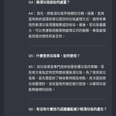
Q4：裝潢垃圾該如何處置？
A4：
首先，將裝潢垃圾亭按類別分類。接著，查詢
當地政府或環保單位提供的垃圾處理方式，通常有專
用的裝潢垃圾清運服務或回收站。最後，若垃圾量龐
大，可以考慮租用廢棄物處理公司的服務，專業處理
能保證合規性和安全性。
Q5：什麼是丟垃圾車，如何使用？
A5：
丟垃圾車是專門用來收運各種垃圾的車輛，某
些地方會指定特定時間收運裝潢垃圾。為了使用丟垃
圾車，首先需提前了解收集時間及地點，其次提前將
垃圾整理好，並依當地的規定進行投放，以確保垃圾
能夠被順利回收。
Q6：有沒有什麼技巧或建議能減少裝潢垃圾的產生？