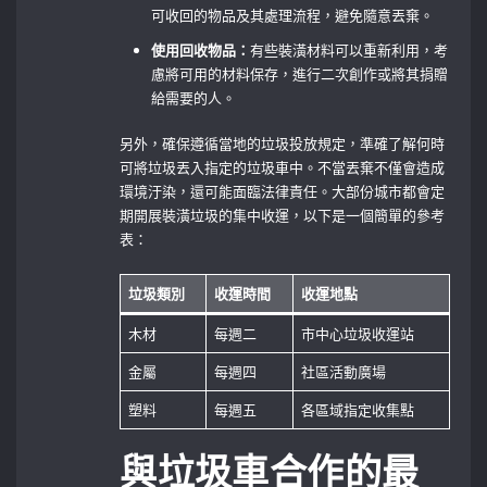
可收回的物品及其處理流程，避免隨意丟棄。
使用回收物品：
有些裝潢材料可以重新利用，考
慮將可用的材料保存，進行二次創作或將其捐贈
給需要的人。
另外，確保遵循當地的垃圾投放規定，準確了解何時
可將垃圾丟入指定的垃圾車中。不當丟棄不僅會造成
環境汙染，還可能面臨法律責任。大部份城市都會定
期開展裝潢垃圾的集中收運，以下是一個簡單的參考
表：
垃圾類別
收運時間
收運地點
木材
每週二
市中心垃圾收運站
金屬
每週四
社區活動廣場
塑料
每週五
各區域指定收集點
與垃圾車合作的最