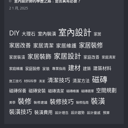
室內設計師的學歷之路：是否真有必要？
2 1 月, 2025
室內設計
DIY
大理石
室內裝潢
家居
家居裝修
家居改善
家居清潔
家居維護
家居設計
家居裝飾
家居裝潢
家庭改善
家庭清潔
建材
建築材料
建築
家庭裝修
家庭維護
家裝
專業指南
磁磚
清潔技巧
清潔方法
施工技巧
材料科學
清潔
空間規劃
磁磚保養
磁磚安裝
磁磚清潔
磁磚維護
磁磚選擇
裝修
裝潢
裝修技巧
美學
裝修建議
裝修指南
裝潢技巧
裝潢費用
設計理念
設計趨勢
預算
設計靈感