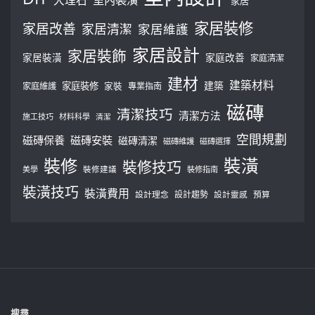
家居
家居裝修
家居改善
家居清潔
家居維護
家居設計
家居裝飾
家居裝潢
家庭改善
家庭清潔
建材
建築材料
建築
家庭裝修
家庭維護
家裝
專業指南
磁磚
清潔技巧
清潔方法
施工技巧
材料科學
清潔
空間規劃
磁磚保養
磁磚安裝
磁磚清潔
磁磚維護
磁磚選擇
裝修
裝潢
裝修技巧
美學
裝修建議
裝修指南
裝潢技巧
裝潢費用
設計理念
設計趨勢
預算
設計靈感
搜尋