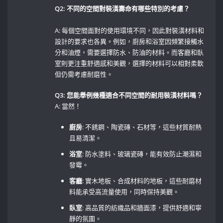
Q2: ‍不同的空間對裝潢壽命有哪些特別的考慮？
A: 每個空間面對的使用環境不同，因此對裝潢材料和
設計的要求也各異。例如，廚房和浴室因頻繁接觸水
分和油煙，需要選擇防水、防油的材料。而客廳和臥
室則更注重舒適感和美觀，選擇的材料可以相對柔軟
但仍需考慮耐磨性。
Q3: 您能舉例幾種適合不同空間的耐用裝潢材料嗎？
A: 當然！ ⁢
廚房
:⁢ 不銹鋼、陶瓷磚、石材等，這些材質耐熱
且易清潔。
浴室
:​ 防水塗料、玻璃瓷磚，能有效防止潮濕和
發霉。 ‍
客廳
: 實木地板、合成材料的地板，這些耐磨材
料能承受高流量使用，同時保持美觀。 ⁢
臥室
: 高品質的紡織品和牆面漆，提供舒適和寧
靜的氛圍。