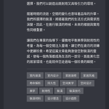
選擇，我們可以創造出既耐用又具吸引力的環境。
隨著時間的流逝，空間的變化也意味著品味的升華。
我們所選擇的裝潢，將隨著我們的生活方式與需求而
演變。因此，在進行裝潢的時候，未來的樣貌與實用
性同樣重要。
讓我們在專業的指導下，優雅地平衡美學與耐用性的
考量，為每一個空間注入靈魂，讓它們在歲月的流轉
中更顯珍貴。希望這篇文章能夠激發您對裝潢的靈
感，使每一個角落都成為生活的一部分，既能美化您
的居家環境，也能陪伴您走過每一個珍貴的瞬間。
室内装潢
室内设计
家居装修
家居风格
寿命解析
持久性
空间美学
空间设计
美学
耐用性
裝潢
裝潢技巧
裝潢材料
设计理念
设计趋势