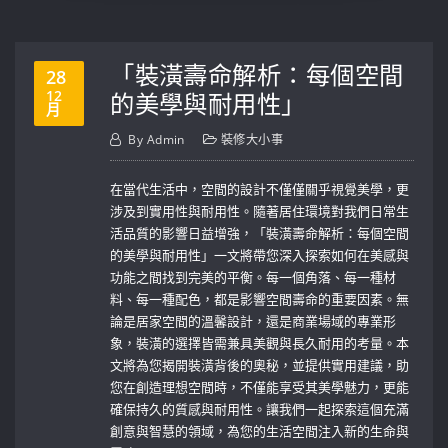
「裝潢壽命解析：每個空間
28
12
的美學與耐用性」
月
By
Admin
裝修大小事
在當代生活中，空間的設計不僅僅關乎視覺美學，更
涉及到實用性與耐用性。隨著居住環境對我們日常生
活品質的影響日益增強，「裝潢壽命解析：每個空間
的美學與耐用性」一文將帶您深入探索如何在美感與
功能之間找到完美的平衡。每一個角落、每一種材
料、每一種配色，都是影響空間壽命的重要因素。無
論是居家空間的溫馨設計，還是商業場域的專業形
象，裝潢的選擇皆需兼具美觀與長久耐用的考量。本
文將為您揭開裝潢背後的奧秘，並提供實用建議，助
您在創造理想空間時，不僅能享受其美學魅力，更能
確保持久的質感與耐用性。讓我們一起探索這個充滿
創意與智慧的領域，為您的生活空間注入新的生命與