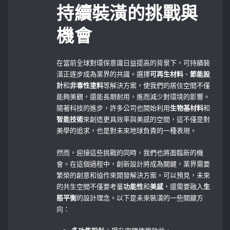
持續裝潢的挑戰與
機會
在當前全球對環保意識日益提高的背景下，可持續裝
潢正逐步成為業界的共識。選擇
可再生材料
、
節能設
計
和
非毒性塗料
等解決方案，使我們的居住空間不僅
能夠美觀，還能長期耐用，進而減少對環境的影響。
隨著科技的進步，許多公司也開始利用
生物基材料
和
智能技術
來創造更具效率與美感的空間，這不僅是對
美學的追求，也是對未來地球負責的一種表現。
然而，迎接這些挑戰的同時，我們也將面臨新的機
會。在這個過程中，創新設計將成為關鍵，業界需要
繁榮的創意和協作來開發解決方案。可以預見，未來
的共生空間不僅要考量
功能性
和
美感
，還需要融入
生
態平衡
的設計理念。以下是未來裝潢的一些關鍵方
向：