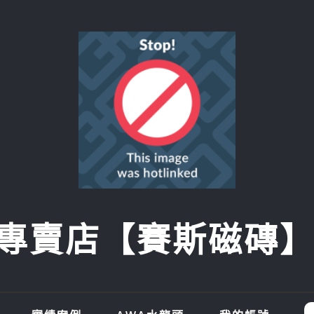
賣店【賽斯磁磚】SI