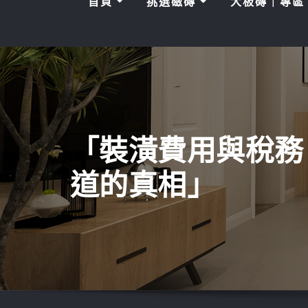
首頁
挑選磁磚
大板磚｜專
「裝潢費用與稅務
道的真相」