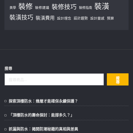
裝修
裝潢
裝修技巧
美學
裝修建議
裝修指南
裝潢技巧
裝潢費用
設計理念
設計趨勢
預算
設計靈感
搜尋
搜
尋
探索頂樓防水：幾層才能確保永續保護？
「頂樓防水的壽命探討：能撐多久？」
抓漏與防水：揭開防潮秘籍的真相與差異