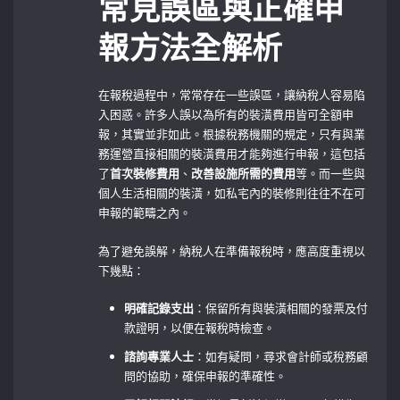
常見誤區與正確申
報方法全解析
在報稅過程中，常常存在一些誤區，讓納稅人容易陷
入困惑。許多人誤以為所有的裝潢費用皆可全額申
報，其實並非如此。根據稅務機關的規定，只有與業
務運營直接相關的裝潢費用才能夠進行申報，這包括
了
首次裝修費用
、
改善設施所需的費用
等。而一些與
個人生活相關的裝潢，如私宅內的裝修則往往不在可
申報的範疇之內。
為了避免誤解，納稅人在準備報稅時，應高度重視以
下幾點：
明確記錄支出
：保留所有與裝潢相關的發票及付
款證明，以便在報稅時檢查。
諮詢專業人士
：如有疑問，尋求會計師或稅務顧
問的協助，確保申報的準確性。