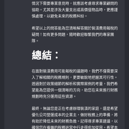
情況下需要專業意見時，就應該考慮尋求專業顧問的
協助。尤其是涉及大量支出或高價值物品時，更應謹
慎處理，以避免未來的稅務糾紛。
希望以上的問答能為您清晰解答關於裝潢費用報稅的
疑問！如有更多問題，隨時歡迎聯繫我們的專家團
隊。
總結：
在面對裝潢費用可能報稅的議題時，我們不僅需要深
入了解相關的稅務規則，更要敏銳地把握其可行性。
透過對於政策細節的解析和實際案例的考量，我們希
望能為您提供一個清晰的方向，助您在未來進行財務
規劃時充分運用這些資源。
最終，無論您是正在考慮辦理裝潢的家庭，還是希望
優化公司營運成本的企業主，做好稅務上的準備，將
有助於降低未來的財務負擔。記得尋求專業建議，以
確保您在複雜的稅務迷宮中行走得愈加從容。希望本