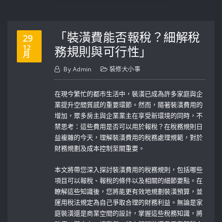
「裝潢費能否報稅？細解稅
29
12
務規則與可行性」
月
By
Admin
裝修大小事
在現今繁忙的都市生活中，裝潢已成為許多家庭與企
業提升空間質感的重要環節。然而，隨著裝潢費用的
增加，眾多房主與企業業主在享受新環境的同時，不
禁思考：這些費用是否可以用於報稅？在稅務規則日
益複雜的今天，理解裝潢費用的稅務處理規範，對於
財務規劃及成本控制至關重要。
本文將帶您深入探討裝潢費用的稅務規則，包括哪些
項目可以報稅、報稅的條件以及相關的細節要點。在
瞭解這些知識後，您將能更有效地規劃裝潢預算，並
運用稅法規定為自己爭取合理的財務利益。無論是家
庭裝潢還是商業空間的設計，掌握這些稅務知識，將