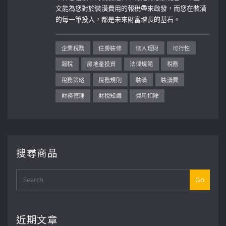
文能為您對於裝潢費用的報稅帶來啟發，而您在裝潢
的每一筆投入，都是未來財富增長的基石。
企業稅務
住房裝修
個人理財
可行性
報稅
房地產投資
法律規範
稅務
稅務策略
稅務規則
裝潢
裝潢費
財務管理
財稅知識
費用扣除
搜尋商品
Go
近期文章