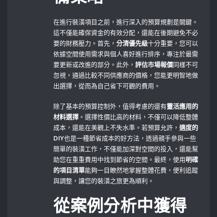
在進行裝潢項目之前，進行深入的預算規劃是關鍵。
這不僅能確保資金的有效分配，還能在後期避免不必
要的財務壓力。首先，
分清優先級
十分重要，您可以
依據空間使用需求與個人喜好進行排序，專注於最需
要更新或改進的部分。此外，
評估市場報價
同樣不可
忽視，通過比較不同供應商的價格，您能更明智地做
出選擇，從而為自己省下可觀的費用。
除了基本的預算控制外，值得考慮的還有
靈活應用的
材料選擇
。選擇性價比高的材料，不僅可以降低整體
成本，還能在美觀上不失水準。若預算允許，
適度的
DIY
也是一種節省成本的好方法，透過親手參與一些
簡單的裝潢工作，不僅能加深對空間的投入，還能幫
助您在重重費用中找到節省的空間。最終，使用
明確
的項目清單
能夠一目瞭然地掌握整體花費，便利追蹤
與調整，讓您的裝潢之旅更為順利。
從案例分析中獲得