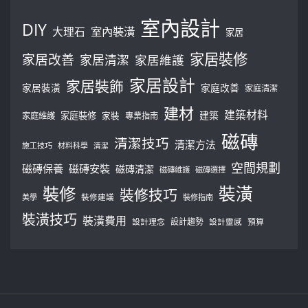
室內設計
DIY
大理石
室內裝潢
家居
家居裝修
家居改善
家居清潔
家居維護
家居設計
家居裝飾
家居裝潢
家庭改善
家庭清潔
建材
建築材料
建築
家庭裝修
家庭維護
家裝
專業指南
磁磚
清潔技巧
清潔方法
施工技巧
材料科學
清潔
空間規劃
磁磚保養
磁磚安裝
磁磚清潔
磁磚維護
磁磚選擇
裝修
裝潢
裝修技巧
美學
裝修建議
裝修指南
裝潢技巧
裝潢費用
設計理念
設計趨勢
預算
設計靈感