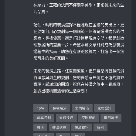
在壓力，正確的決策不僅關乎美學，更影響未來的生
活品質。
記住，精明的裝潢選擇不僅體現在金錢的支出上，更
在於如何用心規劃每一個細節。無論是選擇適合的供
應商、尋找優惠，還是巧妙運用現有空間，都是創造
理想居所的重要一步。希望本篇文章能夠成為您裝潢
過程中的指南，助您在有限的預算內，打造出一個無
限可能的美好家園。
未來的裝潢之路，任重而道遠，但只要堅持智慧的消
費理念與周全的規劃，您的夢想家居將在不遠的將來
實現。感謝您的閱讀，祝您在裝潢之旅中一路順風，
創造出獨特而溫馨的生活空間！
10坪
住宅裝潢
室內裝潢
家居設計
成本控制
省錢技巧
空間規劃
精明選擇
裝潢
裝潢估算
裝潢技巧
解密