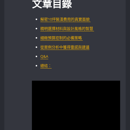
文章目錄
解密10坪裝潢費用的真實面貌 ⁣⁢
精明選擇材料與設計風格的智慧 ⁢
細緻預算控制的必備策略 ⁢
從案例分析中獲得靈感與建議
Q&A
總結：