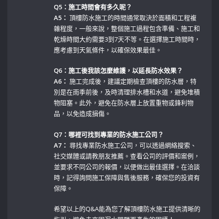
Q5：施工時間會有多久呢？
A5：
頂樓防水施工的時間通常取決於面積和工程複
雜程度，一般來說，整個施工過程包含準備、施工和
乾燥時間大約需要3到7天不等。在選擇施工時間時，
應考慮到天氣條件，以確保效果最佳。
Q6：施工後我該怎麼維護，以延長防水效果？
A6：
施工完成後，建議定期檢查頂樓的防水層，特
別是在雨季前後，及時清理排水槽和水道，避免堆積
物阻塞。此外，避免在防水層上放置重物或鋒利物
品，以免造成損傷。
Q7：哪裡可找到專業的防水施工公司？
A7：
尋找專業防水施工公司，可以透過網絡搜索、
社交媒體或請教朋友推薦。查看公司的評價和案例，
並要求不同公司的報價，以便做出最佳選擇。在洽談
時，記得詢問施工保障與售後服務，確保您的投資有
保障。
希望以上的Q&A能為您了解頂樓防水施工提供清晰的