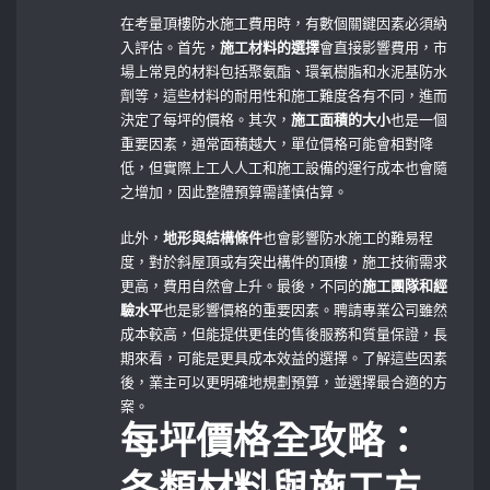
在考量頂樓防水施工費用時，有數個關鍵因素必須納
入評估。首先，
施工材料的選擇
會直接影響費用，市
場上常見的材料包括聚氨酯、環氧樹脂和水泥基防水
劑等，這些材料的耐用性和施工難度各有不同，進而
決定了每坪的價格。其次，
施工面積的大小
也是一個
重要因素，通常面積越大，單位價格可能會相對降
低，但實際上工人人工和施工設備的運行成本也會隨
之增加，因此整體預算需謹慎估算。
此外，
地形與結構條件
也會影響防水施工的難易程
度，對於斜屋頂或有突出構件的頂樓，施工技術需求
更高，費用自然會上升。最後，不同的
施工團隊和經
驗水平
也是影響價格的重要因素。聘請專業公司雖然
成本較高，但能提供更佳的售後服務和質量保證，長
期來看，可能是更具成本效益的選擇。了解這些因素
後，業主可以更明確地規劃預算，並選擇最合適的方
案。
每坪價格全攻略：
各類材料與施工方