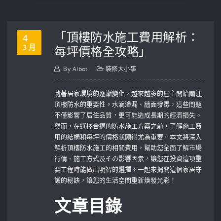
「頂樓防水施工費用解析：
4
3 月
每坪價格全攻略」
By
Aibot
裝修大小事
隨著居家環境的逐漸變化，越來越多的屋主開始關注
頂樓防水的重要性。水滴滲漏、牆面發霉，這些問題
不僅影響了居住品質，更可能造成長期的經濟損失。
然而，在選擇合適的防水施工方案之前，了解施工費
用的結構和每坪的價格就顯得尤為重要。本文將深入
解析頂樓防水施工的相關費用，幫助您全面了解市場
行情、施工方式及その影響因素，讓您在投資這項重
要工程時能做出明智的選擇。一起來揭開這個家居守
護的秘訣，讓您的生活空間重新焕發光彩！
文章目錄