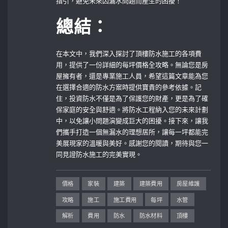
指引，避免未來因漏水問題而產生的困擾！
總結：
在本文中，我們深入探討了頂樓防水施工的各項費
用，提供了一份詳細的每坪價格全攻略。無論您是房
屋擁有者，還是專業施工人員，希望這篇文章能為您
在選擇合適的防水方案時提供寶貴的參考依據。記
住，投資防水不僅是為了保護您的財產，更是為了確
保家庭的安全與舒適。將防水工程納入您的未來計劃
中，以免讓小問題演變成巨大的困擾。接下來，讓我
們攜手打造一個無漏水的理想居所，讓每一坪都能完
美展現家的溫暖與美好。感謝您的閱讀，期待與您一
同見證防水施工的完美實現。
價格
家裝
建築
建築費用
房屋維護
攻略
施工
施工費用
每坪
水管
解析
費用
防水
防水材料
頂樓