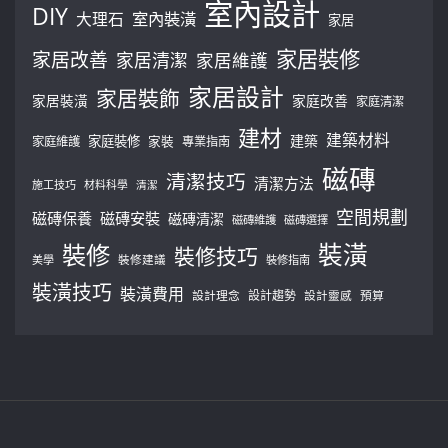
室內設計
DIY
大理石
室內裝潢
家居
家居裝修
家居改善
家居清潔
家居維護
家居設計
家居裝飾
家居裝潢
家庭改善
家庭清潔
建材
建築材料
建築
家庭裝修
家庭維護
家裝
專業指南
磁磚
清潔技巧
清潔方法
施工技巧
材料科學
清潔
空間規劃
磁磚保養
磁磚安裝
磁磚清潔
磁磚維護
磁磚選擇
裝修
裝潢
裝修技巧
美學
裝修建議
裝修指南
裝潢技巧
裝潢費用
設計理念
設計趨勢
預算
設計靈感