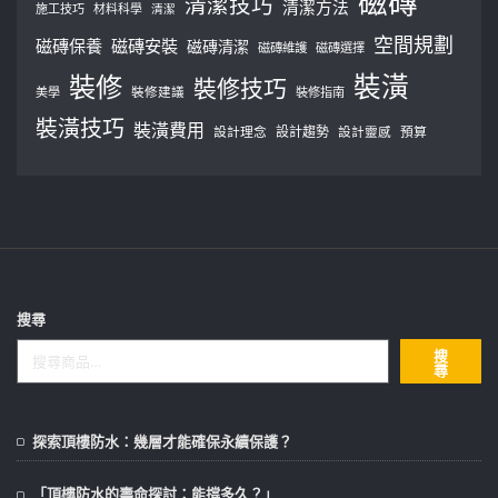
磁磚
清潔技巧
清潔方法
施工技巧
材料科學
清潔
空間規劃
磁磚保養
磁磚安裝
磁磚清潔
磁磚維護
磁磚選擇
裝修
裝潢
裝修技巧
美學
裝修建議
裝修指南
裝潢技巧
裝潢費用
設計理念
設計趨勢
預算
設計靈感
搜尋
搜
尋
探索頂樓防水：幾層才能確保永續保護？
「頂樓防水的壽命探討：能撐多久？」