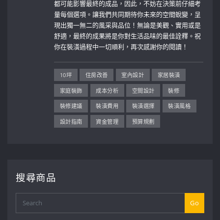
都可能影響最終的成品，因此，不妨在決策前仔細考
量每個選項。讓我們共同期待你未來的空間蛻變，呈
現出獨一無二的風采與品位！無論是美觀、實用或是
舒適，最終的成果將是你對生活品味的最佳詮釋。祝
你在裝潢過程中一切順利，再次感謝你的閱讀！
10坪
住房改善
室內設計
家居裝潢
家庭裝飾
成本分析
空間設計
裝修
裝修建議
裝潢費用
裝潢選擇
裝潢風格
設計指南
資金管理
預算規劃
搜尋商品
Go