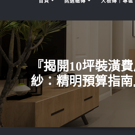
首頁
挑選磁磚
大板磚｜專
『揭開10坪裝潢
紗：精明預算指南