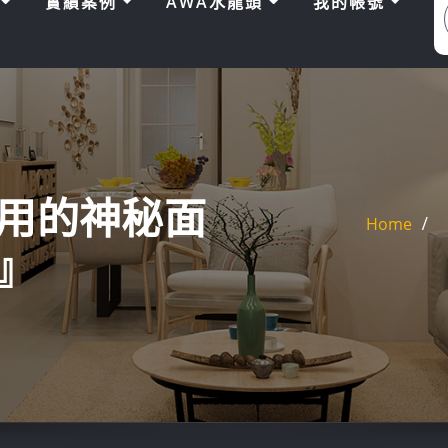
區
實績案例
AWA水龍頭
我的帳號
費用的神秘面
Home
』