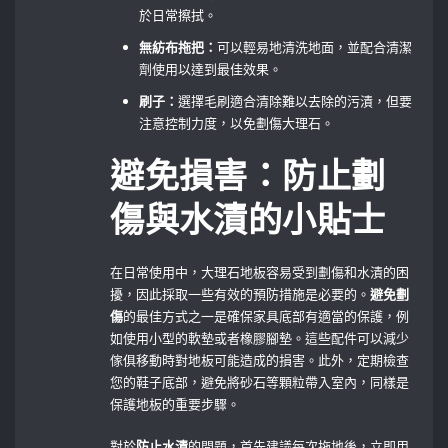
於日常擦拭。
無紡布拖把：
可以輕易地清洗地面，並配合清潔
劑使用以達到最佳效果。
刷子：
選擇毛刷適合清除難以去除的污漬，但要
注意控制力度，以免劃傷大理石。
避免損害：防止劃
傷與水漬的小貼士
在日常使用中，大理石地板容易受到劃傷和水漬的困
擾，因此採取一些有效的預防措施是必要的。
避免劃
傷
的最佳方式之一是確保家具底部有適當的保護，例
如使用小型的軟墊或者橡膠腳墊。這些配件可以減少
傢俱移動時對地板可能造成的損害。此外，定期檢查
您的鞋子底部，避免將砂石等顆粒帶入室內，同樣是
保護地板的重要步驟。
對於
防止水漬
的問題，首先建議每次拖地後，立即用