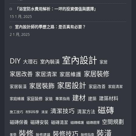
「浴室防水費用解析：一坪的投資價值與選擇」
15 1 月, 2025
室內設計師的學歷之路：是否真有必要？
2 1 月, 2025
室內設計
DIY
大理石
室內裝潢
家居
家居裝修
家居改善
家居清潔
家居維護
家居設計
家居裝飾
家居裝潢
家庭改善
家庭清潔
建材
建築材料
建築
家庭裝修
家庭維護
家裝
專業指南
磁磚
清潔技巧
清潔方法
施工技巧
材料科學
清潔
空間規劃
磁磚保養
磁磚安裝
磁磚清潔
磁磚維護
磁磚選擇
裝修
裝潢
裝修技巧
美學
裝修建議
裝修指南