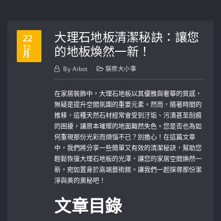
大理石地板清潔秘訣：讓您
22
12
的地板煥然一新！
月
By
Aibot
裝修大小事
在家居裝飾中，大理石地板以其優雅與奢華的質感，
無疑是提升空間氛圍的重要元素。然而，隨著時間的
推移，這種天然石材經常會受到汙垢、污漬甚至刮痕
的困擾，讓原本璀璨的地面黯然失色。您是否也為如
何重現那份光彩而煩惱不已？別擔心！在這篇文章
中，我們將分享一些簡單又有效的清潔秘訣，幫助您
輕鬆恢復大理石地板的光澤，讓您的家居空間煥然一
新，宛如置身於高端藝術館。讓我們一起探尋那份潔
淨與美的奧秘吧！
文章目錄