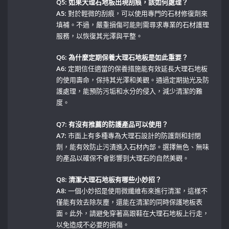
Q5: 如果大理石地板出現刮痕，該如何處理？
A5:
對於輕微的刮痕，可以使用專門的石材修復劑來
填補。不過，嚴重損傷可能則需尋求專業的石材護理
服務，以恢復其光澤與平整。
Q6: 為什麼定期保養大理石地板是如此重要？
A6:
定期信任適當的保養措施能有效延長大理石地板
的使用壽命，保持其光澤和美觀。通過定期拋光及防
護處理，能預防污垢和水分的侵入，減少清潔的難
度。
Q7: ⁣有沒有推薦的防護產品可以使用？
A7:
市面上有多種專為大理石設計的防護劑和封閉
劑，能有效防止污漬進入石材內部。選擇無色、無味
的產品以確保不會影響到大理石的自然美觀。
Q8: 清潔大理石地板有哪些小妙招？
A8:
一個小妙招是使用微纖維布來進行清潔，這樣不
僅能有效去除灰塵，還能在清潔的同時保護地板表
面。此外，請避免穿著高跟鞋在大理石地板上行走，
以免造成不必要的損傷。