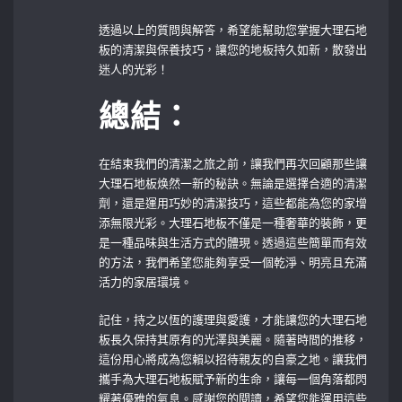
透過以上的質問與解答，希望能幫助您掌握大理石地
板的清潔與保養技巧，讓您的地板持久如新，散發出
迷人的光彩！
總結：
在結束我們的清潔之旅之前，讓我們再次回顧那些讓
大理石地板焕然一新的秘訣。無論是選擇合適的清潔
劑，還是運用巧妙的清潔技巧，這些都能為您的家增
添無限光彩。大理石地板不僅是一種奢華的裝飾，更
是一種品味與生活方式的體現。透過這些簡單而有效
的方法，我們希望您能夠享受一個乾淨、明亮且充滿
活力的家居環境。
記住，持之以恆的護理與愛護，才能讓您的大理石地
板長久保持其原有的光澤與美麗。隨著時間的推移，
這份用心將成為您賴以招待親友的自豪之地。讓我們
攜手為大理石地板賦予新的生命，讓每一個角落都閃
耀著優雅的氣息。感謝您的閱讀，希望您能運用這些