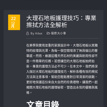
大理石地板護理技巧：專業
22
12
擦拭方法全解析
月
By
Aibot
裝修大小事
在美學與實用並重的家居設計中，大理石地板以其獨
特的紋理與光澤，為每一個空間增添了無與倫比的奢
華感。然而，維護這種天然石材的美麗與耐用性卻不
是一件簡單的任務。若想讓您的大理石地板始終如
新，專業的護理方法必不可少。在本文中，我們將深
入探討大理石地板的護理技巧，解析各種有效的擦拭
方法與注意事項，幫助您輕鬆應對日常清潔的挑戰，
更好地保護這份來自大自然的珍貴禮物。讓我們一起
揭開大理石地板的護理秘密，營造出永恆的優雅與風
格。
文章目錄