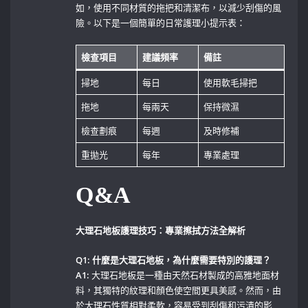
如，使用不同材質的拖把和清潔布，以減少刮傷的風
險。以下是一個簡單的日常護理小提示表：
檢查項目
建議頻率
備註
掃地
每日
使用軟毛掃把
拖地
每兩天
保持微濕
檢查劃痕
每週
及時修補
重拋光
每年
專業處理
Q&A
大理石地板護理技巧：專業擦拭方法全解析
Q1: 什麼是大理石地板，為什麼需要特別的護理？
A1:
⁣大理石地板是一種由天然石材製成的高雅地面材
料，其獨特的紋理和顏色使空間更具美感。然而，由
於大理石性質相對柔軟，容易受到刮傷和污漬的影