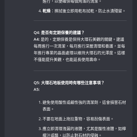
進行，以便確保每個角落的清潔。
乾燥
：擦拭後立即用乾布拭乾，防止水漬殘留。
Q4: 是否有定期保養的建議？
A4:
是的，定期保養是保持大理石美觀的關鍵。建議
每周進行一次清潔，每月進行深層清理和養護，並每
年進行專業的晶面處理以維持大理石的光澤度。這樣
不僅能提升美觀，也能延長使用壽命。
Q5: 大理石地板使用時有哪些注意事項？
A5:
避免使用酸性或鹼性強的清潔劑，這會損害石材
表面。
不要在地面上拖拉重物，容易刮傷表面。
應立即清理洩漏的液體，尤其是酸性液體，如檸
檬汁或醋，以防止對石材的侵蝕。