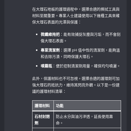
在大理石地板的護理過程中，選擇合適的擦拭工具與
材料至關重要。專業人士建議使用以下幾種工具來確
保大理石表面的光澤與保護：
微纖維拖把
：能有效捕捉灰塵與污垢，而不會刮
傷大理石表面。
專業清潔劑
：選擇 pH 值中性的清潔劑，能夠溫
和去除污漬，同時保護大理石。
噴霧瓶
：便於控制清潔劑用量，確保均勻噴灑。
此外，保護材料也不可忽視。選擇合適的護理劑可加
強大理石的抵抗力，維持其閃亮外觀。以下是一份建
議的護理材料清單：
護理材料
功能
石材封閉
防止水分與油污滲透，延長使用壽
劑
命。