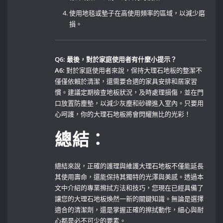
使用地毯或墊子在高使用頻率的區域，以減少磨
損。
Q6: 最後，對於家庭使用者有什麼小提示？
A6:
對於家庭使用者來說，保持大理石地板的整潔不
僅僅依賴於清潔，還需要合適的家具安排和居家習
慣。建議定期檢查地板狀況，及時處理損傷，並在門
口放置防塵墊，以減少灰塵和砂礫進入室內。只要用
心呵護，你的大理石地板將會閃耀無比的光彩！
總結：
總結來說，正確的護理與維護大理石地板不僅能延長
其使用壽命，還能保持其獨特的光澤與美感。透過本
文中介紹的專業擦拭方法和技巧，您現在已經具備了
讓您的大理石地板煥然一新的關鍵知識。無論是選擇
適合的清潔劑，還是掌握正確的擦拭動作，細心與耐
心都是必不可少的要素。