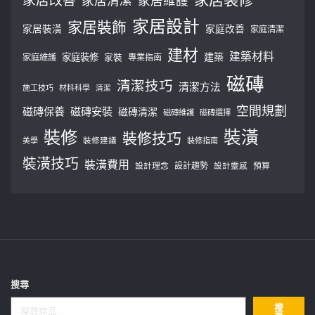
家居設計
家居裝飾
家居裝潢
家庭改善
家庭清潔
建材
建築材料
建築
家庭裝修
家庭維護
家裝
專業指南
磁磚
清潔技巧
清潔方法
施工技巧
材料科學
清潔
空間規劃
磁磚保養
磁磚安裝
磁磚清潔
磁磚維護
磁磚選擇
裝修
裝潢
裝修技巧
美學
裝修建議
裝修指南
裝潢技巧
裝潢費用
設計理念
設計趨勢
預算
設計靈感
搜尋
搜