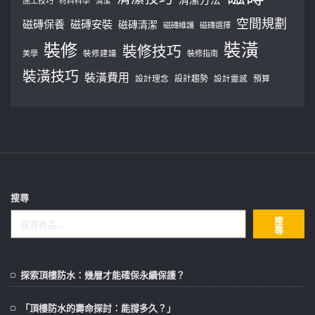
施工技巧
材料科學
清潔
空間規劃
磁磚保養
磁磚安裝
磁磚清潔
磁磚維護
磁磚選擇
裝修
裝潢
裝修技巧
美學
裝修建議
裝修指南
裝潢技巧
裝潢費用
設計理念
設計趨勢
預算
設計靈感
搜尋
搜
尋
探索頂樓防水：幾層才能確保永續保護？
「頂樓防水的壽命探討：能撐多久？」