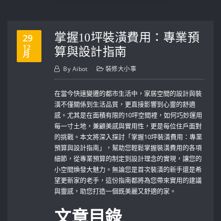
掌握10坪裝潢費用：專業預
29
12
算與設計指南
月
By
Aibot
裝修大小事
在當今快速變遷的都市生活中，家居空間的設計與裝
潢不僅關係到生活品質，更直接影響到心靈的舒適
感。尤其是在面積有限的10坪空間裡，如何巧妙運用
每一寸土地，兼顧美感與實用性，更是每位住戶面對
的挑戰。本文將深入探討「掌握10坪裝潢費用：專業
預算與設計指南」，幫助您輕鬆掌握裝潢費用的各項
細節，從專業預算的制定到設計理念的實現，讓您的
小空間煥發大魅力。無論您是首次裝潢的新手還是希
望更新家的老手，這份指南都將為您帶來實用的建議
與靈感，助您打造一個既美麗又舒適的家。
文章目錄