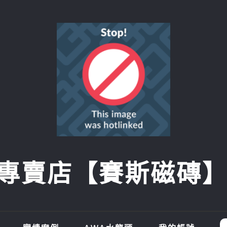
賣店【賽斯磁磚】SI