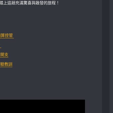
踏上這趟充滿驚喜與啟發的旅程！
控管 ‍
⁤
潢開支
經驗教訓