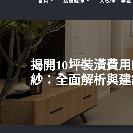
首頁
挑選磁磚
大板磚｜專
揭開10坪裝潢費
紗：全面解析與建