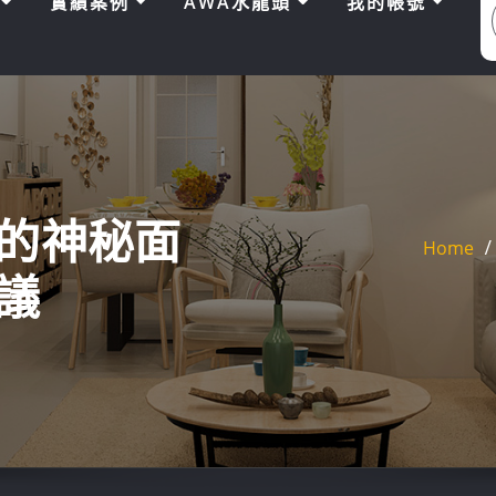
區
實績案例
AWA水龍頭
我的帳號
用的神秘面
Home
議