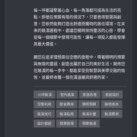
每一坪都凝聚著心血，每一角落都可成為生活的亮
點。即使在預算有限的情況下，只要善用智慧與創
意，您依然能夠打造出舒適而獨特的居住環境。在未
來的裝潢過程中，建議您隨時保持靈活的心態，學會
從每一個細節中發現可能性，讓每一項投入都能發揮
其最大價值。
願您在追求理想居住空間的旅程中，帶著精明的預算
與無限的靈感，創造出屬於自己的美好生活。期待您
在裝潢的每一步中，都能享受到智慧與美學交融的愉
悅，並最終收穫一個充滿溫暖與舒適的家。
10坪裝潢
室內裝潢
家居改善
家居設計
空間利用
節省費用
精明預算
裝修成本
裝潢技巧
裝潢指南
裝潢計畫
裝潢費用
設計靈感
預算管理
預算裝潢