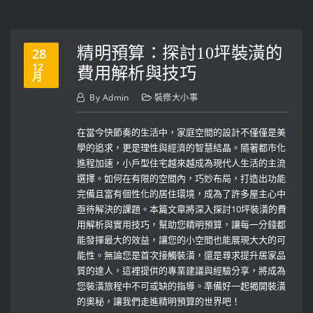
精明預算：探討10坪裝潢的
28
12
費用解析與技巧
月
By
Admin
裝修大小事
在當今快節奏的生活中，家庭空間的設計不僅僅是美
學的追求，更是理性與經濟的智慧結晶。隨著都市化
進程加速，小戶型住宅越來越成為現代人生活的主流
選擇。如何在有限的空間內，巧妙布局，打造出功能
完備且富有個性化的居住環境，成為了許多屋主心中
亟待解決的課題。本篇文章將深入探討10坪裝潢的費
用解析與實用技巧，幫助您精明預算，讓每一分錢都
能發揮最大的效益，讓您的小空間也能展現大大的可
能性。無論您是首次接觸裝潢，還是尋求提升居家品
質的達人，這裡提供的專業建議與經驗分享，將成為
您裝潢旅程中不可或缺的指導。準備好一起揭開裝潢
的奧秘，讓我們走進精明預算的世界吧！