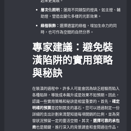
起來更寬敞。
層次化照明：
運用不同類型的燈具，如主燈、輔
助燈，營造出變化多樣的光影效果。
綠植裝飾：
選擇適當的綠植，增加生命力的同
時，也可作為空間的自然分界。
專家建議：避免裝
潢陷阱的實用策略
與秘訣
在裝潢的過程中，許多人可能會因為缺乏經驗而陷入
各種陷阱，導致成本飆升或是效果不如預期。因此，
認識一些實用策略和秘訣是相當重要的。首先，
確定
明確的預算
是控制開支的基石。您可以透過制定一份
詳細的支出計劃來清楚知道每項開銷的比例，並為突
發狀況預留一定的靈活空間。其次，
選擇可靠的承包
商
也是關鍵，進行深入的背景調查和查閱過往作品，