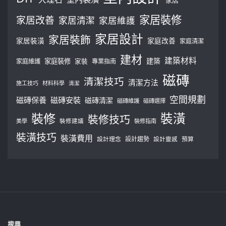
家居裝修
家居改善
家居清潔
家居維護
家居設計
家居裝飾
家居裝潢
家庭改善
家庭清潔
建材
建築材料
建築
家庭裝修
家庭維護
家裝
專業指南
磁磚
清潔技巧
清潔方法
施工技巧
材料科學
清潔
空間規劃
磁磚保養
磁磚安裝
磁磚清潔
磁磚維護
磁磚選擇
裝修
裝潢
裝修技巧
美學
裝修建議
裝修指南
裝潢技巧
裝潢費用
設計理念
設計趨勢
預算
設計靈感
搜尋