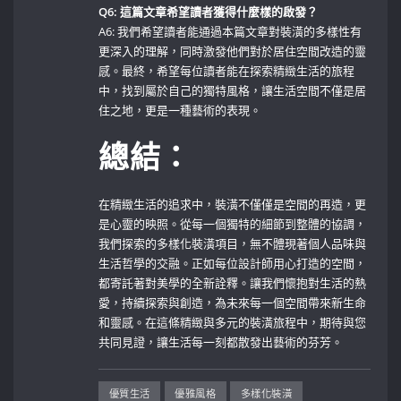
Q6: 這篇文章希望讀者獲得什麼樣的啟發？
A6: 我們希望讀者能通過本篇文章對裝潢的多樣性有
更深入的理解，同時激發他們對於居住空間改造的靈
感。最終，希望每位讀者能在探索精緻生活的旅程
中，找到屬於自己的獨特風格，讓生活空間不僅是居
住之地，更是一種藝術的表現。 ​
總結：
在精緻生活的追求中，裝潢不僅僅是空間的再造，更
是心靈的映照。從每一個獨特的細節到整體的協調，
我們探索的多樣化裝潢項目，無不體現著個人品味與
生活哲學的交融。正如每位設計師用心打造的空間，
都寄託著對美學的全新詮釋。讓我們懷抱對生活的熱
愛，持續探索與創造，為未來每一個空間帶來新生命
和靈感。在這條精緻與多元的裝潢旅程中，期待與您
共同見證，讓生活每一刻都散發出藝術的芬芳。
優質生活
優雅風格
多樣化裝潢