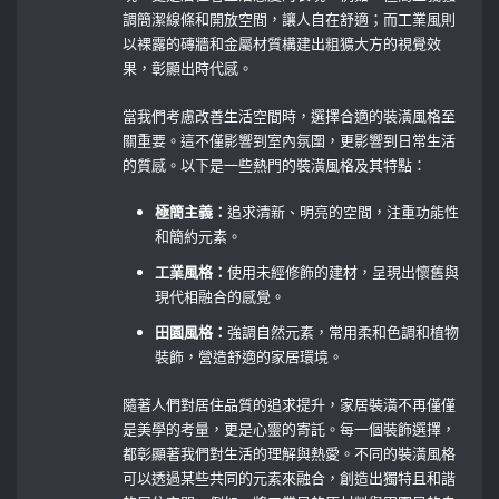
調簡潔線條和開放空間，讓人自在舒適；而工業風則
以裸露的磚牆和金屬材質構建出粗獷大方的視覺效
果，彰顯出時代感。
當我們考慮改善生活空間時，選擇合適的裝潢風格至
關重要。這不僅影響到室內氛圍，更影響到日常生活
的質感。以下是一些熱門的裝潢風格及其特點：
極簡主義：
追求清新、明亮的空間，注重功能性
和簡約元素。
工業風格：
使用未經修飾的建材，呈現出懷舊與
現代相融合的感覺。
田園風格：
強調自然元素，常用柔和色調和植物
裝飾，營造舒適的家居環境。
隨著人們對居住品質的追求提升，家居裝潢不再僅僅
是美學的考量，更是心靈的寄託。每一個裝飾選擇，
都彰顯著我們對生活的理解與熱愛。不同的裝潢風格
可以透過某些共同的元素來融合，創造出獨特且和諧