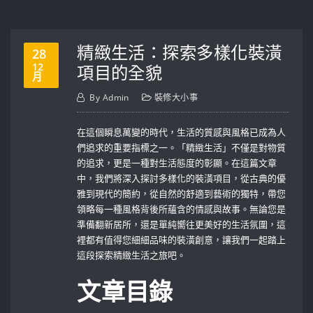
精緻生活：探索多樣化裝潢
28
12
項目的全貌
月
By
Admin
裝修大小事
在這個瞬息萬變的時代，生活的質感與風格已成為人
們追求的重要指標之一。「精緻生活」不僅是對物質
的追求，更是一種對生活態度的彰顯。在這篇文章
中，我們將深入探討多樣化的裝潢項目，從古典的優
雅到現代的簡約，從自然的舒適到藝術的獨特，帶您
領略每一種風格背後所蘊含的情感與故事。無論您是
準備翻新居所，還是單純嚮往更美好的生活氛圍，這
裡都有值得您細細品味的裝潢創意，讓我們一起踏上
這段探索精緻生活之旅吧。
文章目錄