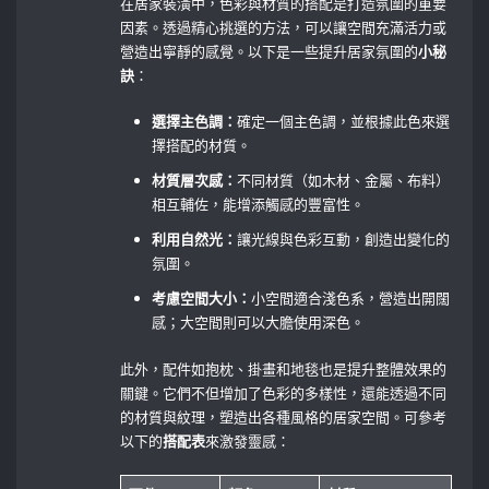
在居家裝潢中，色彩與材質的搭配是打造氛圍的重要
因素。透過精心挑選的方法，可以讓空間充滿活力或
營造出寧靜的感覺。以下是一些提升居家氛圍的
小秘
訣
：
選擇主色調：
確定一個主色調，並根據此色來選
擇搭配的材質。
材質層次感：
不同材質（如木材、金屬、布料）
相互輔佐，能增添觸感的豐富性。
利用自然光：
讓光線與色彩互動，創造出變化的
氛圍。
考慮空間大小：
小空間適合淺色系，營造出開闊
感；大空間則可以大膽使用深色。
此外，配件如抱枕、掛畫和地毯也是提升整體效果的
關鍵。它們不但增加了色彩的多樣性，還能透過不同
的材質與紋理，塑造出各種風格的居家空間。可參考
以下的
搭配表
來激發靈感：