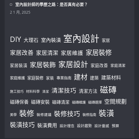
室內設計師的學歷之路：是否真有必要？
2 1 月, 2025
室內設計
DIY
大理石
室內裝潢
家居
家居裝修
家居改善
家居清潔
家居維護
家居設計
家居裝飾
家居裝潢
家庭改善
家庭清潔
建材
建築材料
建築
家庭裝修
家庭維護
家裝
專業指南
磁磚
清潔技巧
清潔方法
施工技巧
材料科學
清潔
空間規劃
磁磚保養
磁磚安裝
磁磚清潔
磁磚維護
磁磚選擇
裝修
裝潢
裝修技巧
美學
裝修建議
裝修指南
裝潢技巧
裝潢費用
設計理念
設計趨勢
預算
設計靈感