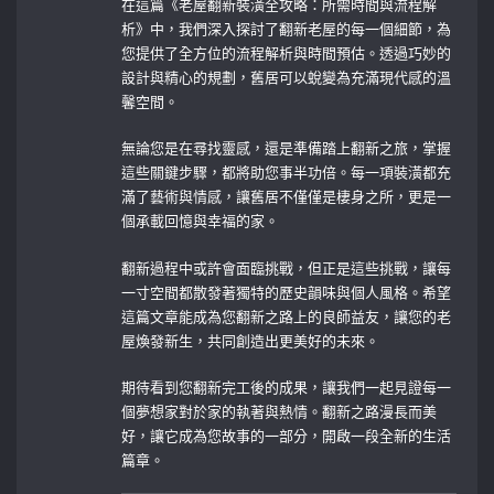
在這篇《老屋翻新裝潢全攻略：所需時間與流程解
析》中，我們深入探討了翻新老屋的每一個細節，為
您提供了全方位的流程解析與時間預估。透過巧妙的
設計與精心的規劃，舊居可以蛻變為充滿現代感的溫
馨空間。
無論您是在尋找靈感，還是準備踏上翻新之旅，掌握
這些關鍵步驟，都將助您事半功倍。每一項裝潢都充
滿了藝術與情感，讓舊居不僅僅是棲身之所，更是一
個承載回憶與幸福的家。
翻新過程中或許會面臨挑戰，但正是這些挑戰，讓每
一寸空間都散發著獨特的歷史韻味與個人風格。希望
這篇文章能成為您翻新之路上的良師益友，讓您的老
屋煥發新生，共同創造出更美好的未來。
期待看到您翻新完工後的成果，讓我們一起見證每一
個夢想家對於家的執著與熱情。翻新之路漫長而美
好，讓它成為您故事的一部分，開啟一段全新的生活
篇章。