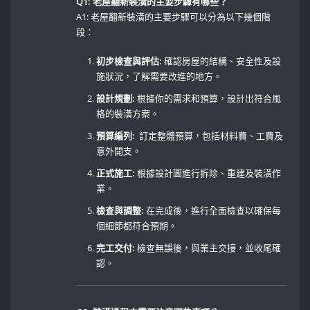
Q1:⁣ 老屋翻新裝潢的主要步驟有哪些？
A1:‌ 老屋翻新裝潢的主要步驟可以分為以下幾個階
段：
初步檢查與評估:
確認房屋的結構、安全性及設
施狀況，了解需要改進的地方。
設計規劃:
根據你的需求和預算，設計出符合風
格的裝潢方案。
預算編列:
⁤ 訂定整體預算，包括材料費、工費及
意外開支。⁤
正式施工:
‍根據設計圖進行拆除、重建及裝潢作
業。
檢查與調整:
在完成後，進行全面檢查以確保每
個細節都符合預期。 ⁢
完工交付:
⁣檢查無誤後，與業主交接，並收尾確
認。