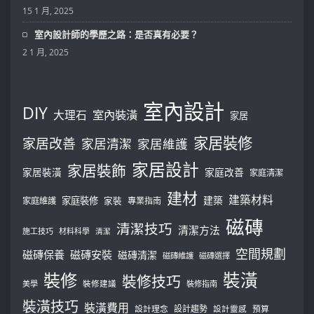
15 1 月, 2025
室內設計師的學歷之路：是否真有必要？
2 1 月, 2025
室內設計
DIY
大理石
室內裝潢
家居
家居裝修
家居改善
家居清潔
家居維護
家居設計
家居裝飾
家居裝潢
家庭改善
家庭清潔
建材
建築材料
建築
家庭裝修
家庭維護
家裝
專業指南
磁磚
清潔技巧
清潔方法
施工技巧
材料科學
清潔
空間規劃
磁磚保養
磁磚安裝
磁磚清潔
磁磚維護
磁磚選擇
裝修
裝潢
裝修技巧
美學
裝修建議
裝修指南
裝潢技巧
裝潢費用
設計理念
設計趨勢
預算
設計靈感