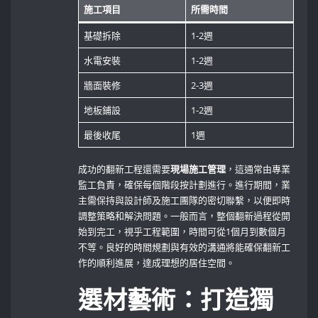
施工項目
所需時間
基礎拆除
1-2週
水電安裝
1-2週
牆面裝修
2-3週
地板鋪設
1-2週
最後收尾
1週
成功的翻新工程還需要
現場施工管理
，這通常由專業
監工負責，確保每個階段按計劃進行。進行期間，業
主需保持與設計師及施工團隊的密切聯繫，以便即時
調整策略和解決問題。一般而言，整個翻新過程從開
始到完工，視乎工程範圍，時間可從1個月到數個月
不等。良好的時間規劃與有效的溝通將能確保翻新工
作的順利進展，達成理想的居住空間。
選材藝術：打造獨