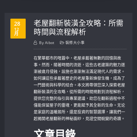
老屋翻新裝潢全攻略：所需
28
12
時間與流程解析
月
By
Aibot
裝修大小事
在繁華都市的喧囂中，老屋承載著無數的回憶與故
事。然而，隨著時間的流逝，這些古老建築的魅力逐
漸被歲月侵蝕，設施也漸漸無法滿足現代人的需求。
如何讓這些承載著歷史的老屋重新煥發生機，成為了
一門藝術與科學的結合。本文將帶領您深入探索老屋
翻新裝潢的全攻略，從所需的時間規劃到流程解析，
提供您完整的指引與專業建議，助您在翻新過程中不
僅能保留屋子的靈魂，更能賦予其全新的生命。无论
是家庭的溫暖居所，還是投資的智慧選擇，讓我們一
起揭開老屋翻新的神秘面紗，見證空間蛻變的奇蹟。
文章目錄