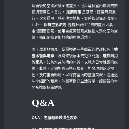
翻新後的空間維護至關重要，可以延長室內環境的美
觀與實用性。首先，
定期清潔
是基礎，建議每周進
行一次大掃除，特別注意地板、窗戶和設備的清潔。
此外，
保持空氣流通
‍ 是提升居住品質的重要因素，
定期開窗換氣，使用空氣清新劑或植物來淨化室內空
氣，都能創造更加舒適的居住環境。
除了清潔與通風，還需遵循一些簡單的維護技巧：
檢
查水管與電線
，及時修復漏水或短路問題；
選擇耐用
的家具
，如防水或防污的材質，以減少日常維護的麻
煩。此外，定期對牆面進行檢查，如發現剝落或褪
色，及時重新粉刷，以保持室內的整體美觀。通過這
些小細節的積累，能顯著提升生活質量，讓翻新的空
間永遠保持新鮮感。
Q&A
Q&A：老屋翻新裝潢全攻略