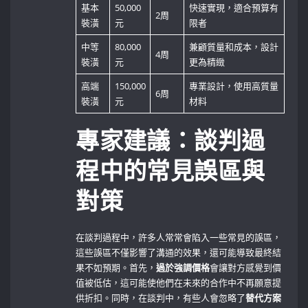
基本
50,000
快速實現，適合預算有
2周
裝潢
元
限者
中等
80,000
兼顧質量和成本，設計
4周
裝潢
元
更為精緻
高端
150,000
專業設計，使用高質量
6周
裝潢
元
材料
專家建議：談判過
程中的常見誤區與
對策
在談判過程中，許多人常常會陷入一些常見的誤區，
這些誤區不僅影響了溝通的效果，還可能導致最終結
果不如預期。首先，
過於強調價格
會讓對方感覺到價
值被低估，這可能使他們在未來的合作中不再願意提
供折扣。同時，在談判中，有些人會忽略了
替代方案