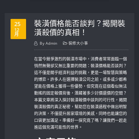
裝潢價格能否談判？揭開裝
25
12
潢殺價的真相！
月
By
Admin
裝修大小事
在當今競爭激烈的裝潢市場中，消費者常常面臨一個
悄然無聲卻又無比重要的問題：裝潢價格能否談判？
這不僅是關乎經濟利益的挑戰，更是一場智慧與策略
的博弈。許多人在選擇裝潢公司之前，或多或少都希
望能在價格上獲得一些優勢，但究竟在這個看似無法
動搖的固定報價背後，潛藏著多少討價還價的空間？
本篇文章將深入探討裝潢報價中談判的可行性，揭開
裝潢殺價的真正秘密，幫助您在裝潢過程中做出明智
的決策，不僅提升居家環境的美感，同時也能讓您的
口袋更加滿足。準備好一探究竟了嗎？讓我們一起走
進這個充滿可能性的世界。