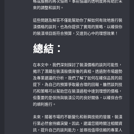
格或服務的再次協商。事前協議的透明度將有助於未
來的調整和談判。
這些問題及解答不僅能幫助你了解如何有效地進行裝
潢價格的談判，也為你提供了實用的策略，以確保你
的裝潢項目既符合預算，又達到心中的理想效果！
總結：
在本文中，我們深刻探討了裝潢價格的談判可能性，
揭示了潛藏在裝潢殺價背後的真相。透過對市場趨勢
及專業建議的分析，我們了解了如何在確保品質的前
提下，為自己的預算爭取最合理的回報。雖然談判技
巧和策略可以幫助您在裝潢過程中達到理想的價格，
但重要的是保持與裝潢公司的良好關係，以確保合作
的順利進行。
未來，隨著市場的不斷變化和新興技術的發展，裝潢
行業必然會持續演變。因此，建議您隨時關注相關資
訊，提升自己的談判能力，並尋找值得信賴的專業人