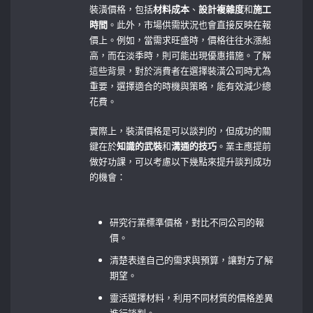
裝潢價格，包括
材料成本
、
設計複雜度
和
施工
時間
。此外，市場供需狀況也會直接反映在報
價上。例如，當需求旺盛時，價格往往水漲船
高，而在淡季時，則可能出現優惠措施。了解
這些背景，對於消費者在選擇裝潢公司時尤為
重要，選擇適合的時機與策略，能有效減少總
花費。
實際上，裝潢價格是可以談判的，但成功的關
鍵在於
知識的武裝
和
溝通的技巧
。業主應提前
做好功課，可以考慮以下幾點來提升談判成功
的機會：
​ ⁢ ⁢ ⁢
研究行業標準價格，對比不同公司的報
價。
清楚表達自己的需求與預算，讓對方了解
期望。
靈活選擇材料，利用不同材質的價格差異
進行談判。