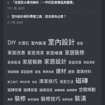
「浴室防水費用解析：一坪的投資價值與選擇」
15 1 月, 2025
室內設計師的學歷之路：是否真有必要？
2 1 月, 2025
室內設計
DIY
大理石
室內裝潢
家居
家居裝修
家居改善
家居清潔
家居維護
家居設計
家居裝飾
家居裝潢
家庭改善
家庭清潔
建材
建築材料
建築
家庭裝修
家庭維護
家裝
專業指南
磁磚
清潔技巧
清潔方法
施工技巧
材料科學
清潔
空間規劃
磁磚保養
磁磚安裝
磁磚清潔
磁磚維護
磁磚選擇
裝修
裝潢
裝修技巧
美學
裝修建議
裝修指南