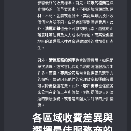
影響最終的收費標準。首先，
垃圾的種類
是決
定價格的一個重要因素。不同的垃圾類型如建
材、木材、金屬或混凝土，其處理難度及回收
價值皆有所不同，自然會影響到清運費用。此
外，
清運距離
也是不可忽視的元素，越遠的距
離意味著油費及人力成本的增加，而某些偏遠
地區的清運需求往往會導致額外的附加費用產
生。
另外，
清運服務的頻率
也會影響費用。如果是
單次清理，通常會比長期合約的清運服務高出
許多。而且，
專業公司
常常會提供更具競爭力
的價格，這是因為他們的管理效率和運輸設備
可以降低整體花費。此外，
客戶需求
也促使各
家公司在定價上有所調整，例如提供即日起清
運的緊急服務，或者是團體大宗訂單的折扣優
惠。
各區域收費差異與