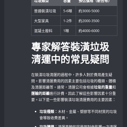
垃圾類型
容量
預估價格（新台幣）
普通裝潢垃圾
5-6噸
約3000-5000
大型家具
1-2件
約2000-3500
混凝土廢料
1噸
約4000-6000
專家解答裝潢垃圾
清運中的常見疑問
在裝潢垃圾清運的過程中，許多人對於費用產生疑
問。影響清運費用的因素主要包括垃圾的種類、體積
及清運距離等。通常，清運公司會根據
垃圾的重量
和
運輸的距離
進行計費，因此了解這些影響因素十分重
要。以下是一些影響裝潢垃圾清運費用的主要因素：
垃圾種類：
木材、金屬、塑膠等不同材質的垃圾
會導致收費差異。
垃圾體積：
清運車輛的容量限制會影響一次清運