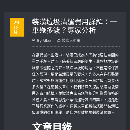
裝潢垃圾清運費用詳解：一
29
12
車幾多錢？專家分析
月
By
Aibot
裝修大小事
在當代城市生活中，裝潢已成為人們美化居住空間的
重要手段。然而，隨著新家居的誕生，舊物與垃圾的
堆積卻也隨之而來。裝潢垃圾的清運，不僅是環保責
任的體現，更是生活質量的要求。許多人在進行裝潢
時，常常對於清運費用感到迷惑：一車垃圾究竟要花
多少錢？在這篇文章中，我們將深入探討裝潢垃圾清
運的費用結構，並邀請專家為您詳細分析影響價格的
各種因素。無論您是正準備進行裝潢的業主，還是想
了解行業運作的讀者，這篇文章都將為您揭開裝潢垃
圾清運的費用奧秘，助您更有效地規劃裝潢預算。
文章目錄