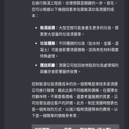
在進行裝潢工程前，合理預算是關鍵的一步。首先，
您可以根據以下幾個因素來估算裝潢垃圾清運的成
本：
裝潢面積：
大型空間可能會產生更多的垃圾，需
要更大容量的垃圾清運車。
垃圾種類：
不同種類的垃圾（如木材、金屬、混
凝土）可能會影響清運價格，因為有些材料需要
特殊處理。
運送距離：
清運公司從回收地點到垃圾處理場的
距離亦會影響最終收費。
控制裝潢垃圾清運成本的另一個策略是尋找多家清運
公司進行報價，藉此比較不同服務和價格。在選擇合
作夥伴時，不單要看價格，還要考量服務的質素、公
司信譽及過往客戶的評價。此外，制定清運時間表也
是一個有效的方式，以減少臨時清運帶來的費用。以
下是一個簡單的價格參考表：