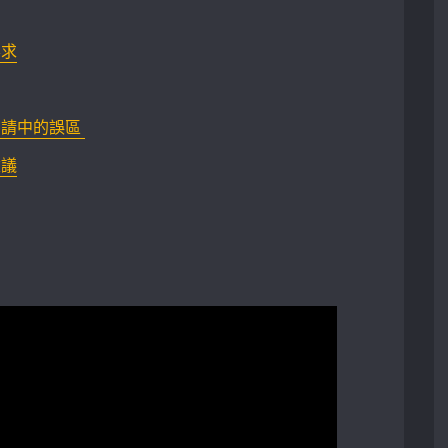
求⁢
中的誤區 ​
建議