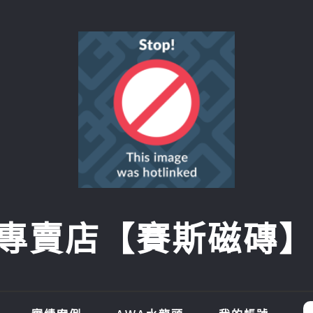
賣店【賽斯磁磚】SI