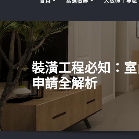
首頁
挑選磁磚
大板磚｜專
裝潢工程必知：室
申請全解析