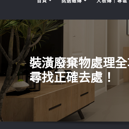
首頁
挑選磁磚
大板磚｜專
裝潢廢棄物處理全
尋找正確去處！