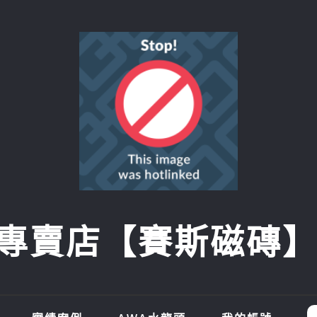
賣店【賽斯磁磚】SI