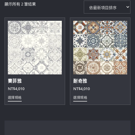
依
顯示所有 2 筆結果
最
新
項
目
排
序
賽菲雅
耐奇雅
NT$
4,010
NT$
4,010
此
此
選擇規格
選擇規格
產
產
品
品
有
有
多
多
種
種