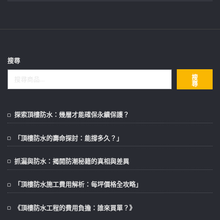
款
款
式。
式。
可
可
在
在
產
產
品
品
搜尋
頁
頁
搜
面
面
尋
選
選
擇
擇
選
選
探索頂樓防水：幾層才能確保永續保護？
項
項
「頂樓防水的壽命探討：能撐多久？」
抓漏與防水：揭開防潮秘籍的真相與差異
「頂樓防水施工費用解析：每坪價格全攻略」
《頂樓防水工程的費用負擔：誰來買單？》