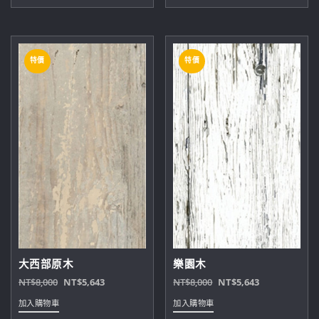
價
價
價
價
格：
格：
格：
格：
NT$6,000。
NT$4,158。
NT$6,000。
NT$4,158。
特價
特價
大西部原木
樂園木
原
目
原
目
NT$
8,000
NT$
5,643
NT$
8,000
NT$
5,643
始
前
始
前
加入購物車
加入購物車
價
價
價
價