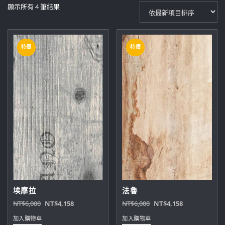
依
顯示所有 4 筆結果
最
新
項
特價
特價
目
排
序
埃摩拉
法魯
原
目
原
目
NT$
6,000
NT$
4,158
NT$
6,000
NT$
4,158
始
前
始
前
加入購物車
加入購物車