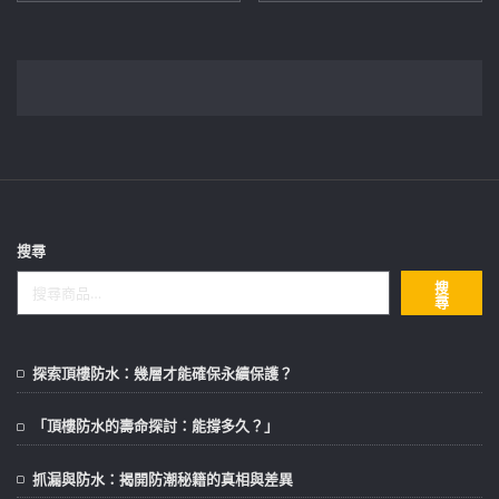
格：
格：
格：
格：
NT$8,000。
NT$5,643。
NT$8,000。
NT$5,643。
搜尋
搜
尋
探索頂樓防水：幾層才能確保永續保護？
「頂樓防水的壽命探討：能撐多久？」
抓漏與防水：揭開防潮秘籍的真相與差異