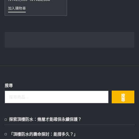
始
前
加入購物車
價
價
格：
格：
NT$25,000。
NT$20,350。
搜尋
搜
尋
探索頂樓防水：幾層才能確保永續保護？
「頂樓防水的壽命探討：能撐多久？」