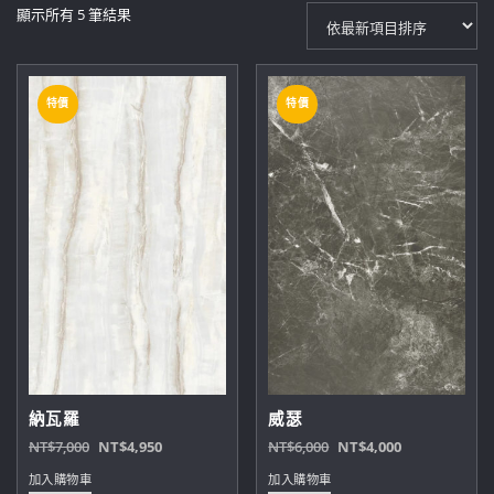
依
顯示所有 5 筆結果
最
新
項
特價
特價
目
排
序
納瓦羅
威瑟
原
目
原
目
NT$
7,000
NT$
4,950
NT$
6,000
NT$
4,000
始
前
始
前
加入購物車
加入購物車