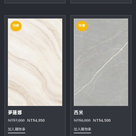
價
價
價
價
格：
格：
格：
格：
NT$7,000。
NT$4,950。
NT$6,000。
NT$4,000。
特價
特價
夢蓮娜
西米
原
目
原
目
NT$
7,000
NT$
4,950
NT$
6,000
NT$
4,500
始
前
始
前
加入購物車
加入購物車
價
價
價
價