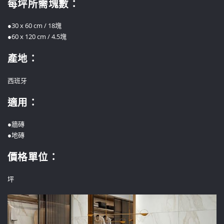
每坪所需塊數：
●30 x 60 cm / 18塊
●60 x 120 cm / 4.5塊
產地：
西班牙
適用：
●牆磚
●地磚
價格單位
：
坪