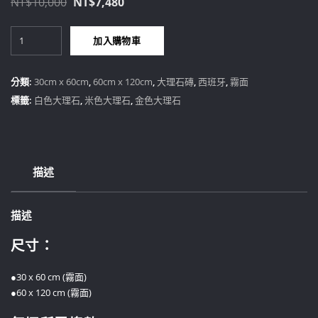
原
目
NT$
10,000
NT$
7,480
始
前
黃
價
價
加入購物車
金
格：
格：
香
NT$10,000。
NT$7,480。
榭
分類:
30cm x 60cm
,
60cm x 120cm
,
大理石磚
,
西班牙
,
霧面
數
標籤:
白色大理石
,
米色大理石
,
金色大理石
量
描述
描述
尺寸：
●30 x 60 cm (霧面)
●60 x 120 cm (霧面)