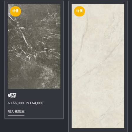
特價
特價
威瑟
原
目
NT$
6,000
NT$
4,000
始
前
加入購物車
價
價
格：
格：
NT$6,000。
NT$4,000。