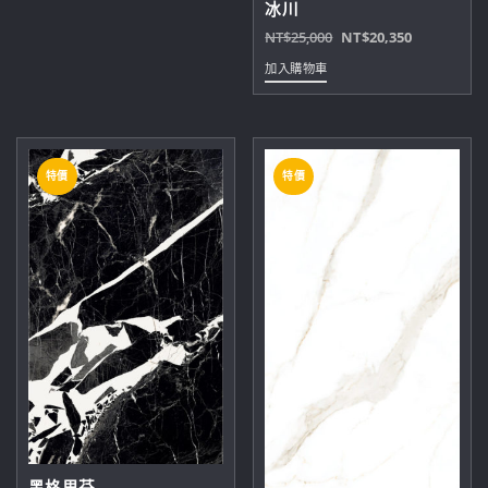
冰川
原
目
NT$
25,000
NT$
20,350
始
前
加入購物車
價
價
格：
格：
NT$25,000。
NT$20,35
特價
特價
黑格里芬