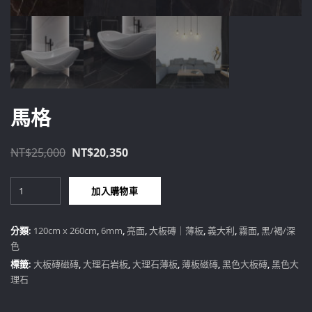
馬格
原
目
NT$
25,000
NT$
20,350
始
前
馬
價
價
加入購物車
格
格：
格：
數
NT$25,000。
NT$20,350。
量
分類:
120cm x 260cm
,
6mm
,
亮面
,
大板磚｜薄板
,
義大利
,
霧面
,
黑/褐/深
色
標籤:
大板磚磁磚
,
大理石岩板
,
大理石薄板
,
薄板磁磚
,
黑色大板磚
,
黑色大
理石