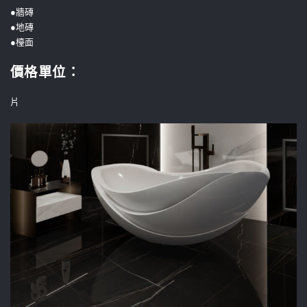
●牆磚
●地磚
●檯面
價格單位
：
片