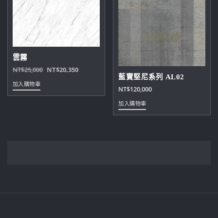
雲霧
原
目
NT$
25,000
NT$
20,350
藍寶堅尼系列 AL02
始
前
加入購物車
NT$
120,000
價
價
格：
格：
加入購物車
NT$25,000。
NT$20,350。