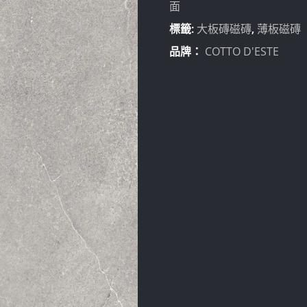
暮
面
灰
標籤:
大板磚磁磚
,
薄板磁磚
（南
品牌：
COTTO D'ESTE
屯
展
間）
數
量