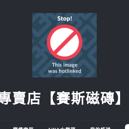
賣店【賽斯磁磚】SI