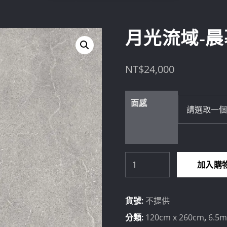
月光流域-
NT$
24,000
面感
月
加入購
光
流
貨號:
不提供
域-
晨
分類:
120cm x 260cm
,
6.5