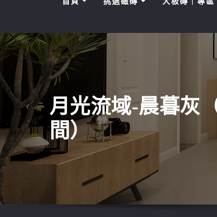
首頁
挑選磁磚
大板磚｜專
月光流域-晨暮灰
間）