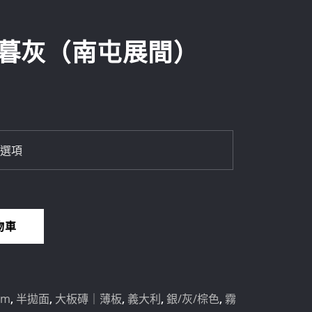
晨暮灰（南屯展間）
物車
mm
,
半拋面
,
大板磚｜薄板
,
義大利
,
銀/灰/棕色
,
霧