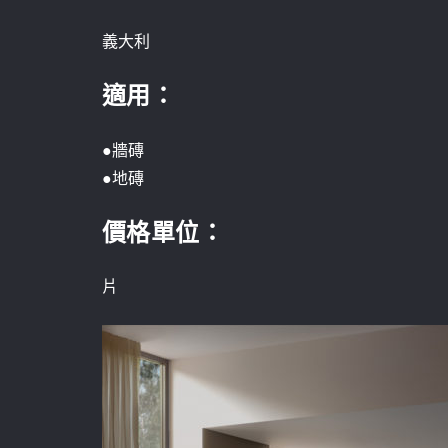
義大利
適用：
●牆磚
●地磚
價格單位
：
片