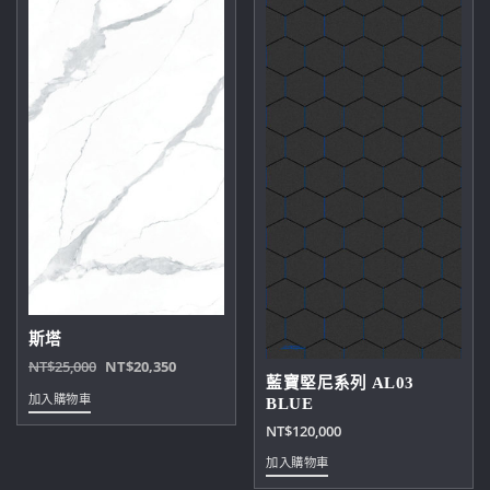
斯塔
原
目
NT$
25,000
NT$
20,350
藍寶堅尼系列 AL03
始
前
加入購物車
BLUE
價
價
NT$
120,000
格：
格：
NT$25,000。
NT$20,350。
加入購物車