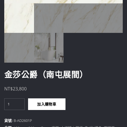
金莎公爵（南屯展間）
NT$
23,800
金
加入購物車
莎
公
爵
貨號:
B-AD2601P
（南