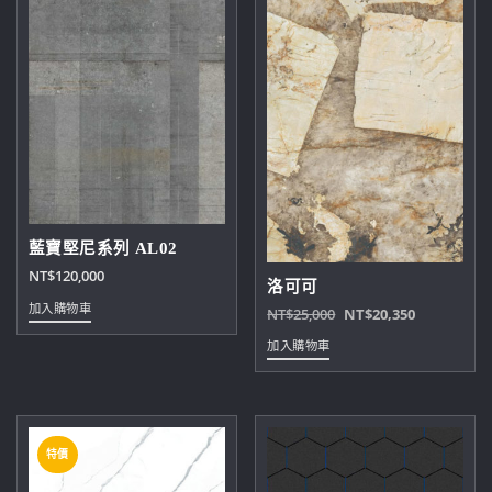
藍寶堅尼系列 AL02
NT$
120,000
洛可可
加入購物車
原
目
NT$
25,000
NT$
20,350
始
前
加入購物車
價
價
格：
格：
NT$25,000。
NT$20,35
特價