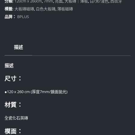
分類:
120cm x 260cm
,
7mm
,
亮面
,
大板磚｜薄板
,
白/米/淺色
,
西班牙
屯
標籤:
大板磚磁磚
,
白色大板磚
,
薄板磁磚
展
品牌：
BPLUS
間）
數
量
描述
描述
尺寸：
●120 x 260 cm (厚度7mm/鏡面拋光)
材質：
全瓷化石英磚
模面：