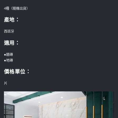
4種（隨機出貨）
產地：
西班牙
適用：
●牆磚
●地磚
價格單位
：
片